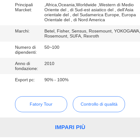
CONTROLLO
Principali
,Africa,Oceania,Worldwide ,Western di Medio
Marcket:
Oriente del , di Sud-est asiatico del , dell'Asia
DELLA
orientale del , del Sudamerica Europe, Europa
Orientale del , di Nord America
QUALITÀ
Marchi:
Betel, Fisher, Sensus, Rosemount, YOKOGAWA
Rosemount, SUFA, Rexroth
CONTATTACI
Numero di
50~100
dipendenti:
NOTIZIE
Anno di
2010
fondazione:
Export pc:
90% - 100%
CHIEDI UN
PREVENTIVO
Fatory Tour
Controllo di qualità
MAPPA
DEL
IMPARI PIÙ
SITO