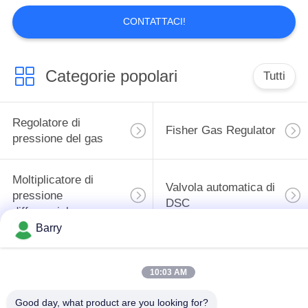
INFORMATIVA
CONTATTACI!
SULLA
PRIVACY
Categorie popolari
Tutti
Regolatore di
Fisher Gas Regulator
pressione del gas
Moltiplicatore di
Valvola automatica di
pressione
DSC
differenziale
Barry
Valvola a sfera
valvola a saracinesca
dell'acciaio
10:03 AM
dell'acqua
inossidabile
Good day, what product are you looking for?