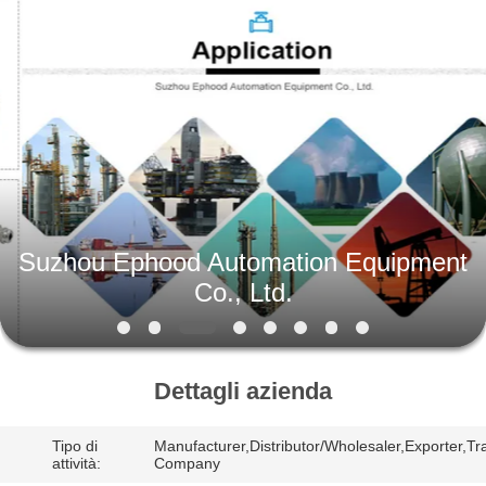
Suzhou
Ephood
Automation
Equipment
Co.,
Ltd..
All
Rights
CASA.
Reserved.
PRODOTTI
DI
Suzhou Ephood Automation Equipment
NOI
Co., Ltd.
VISITA
ALLA
Dettagli azienda
FABBRICA
Tipo di
Manufacturer,Distributor/Wholesaler,Exporter,Tr
attività:
Company