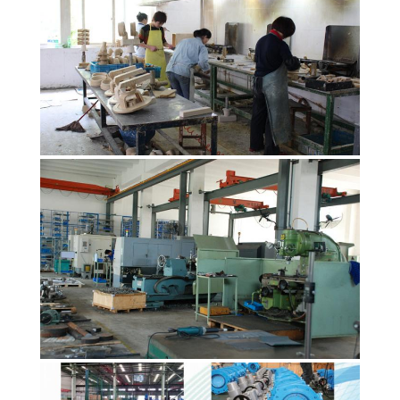
CONTROLLO
DELLA
QUALITÀ
CONTATTACI
NOTIZIE
CHIEDI UN
PREVENTIVO
MAPPA
DEL
SITO