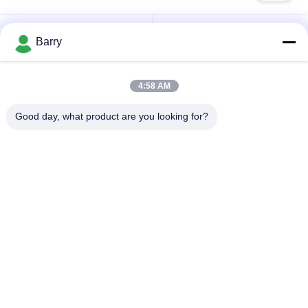
Regolatore di
Barry
Fisher Gas Regulator
pressione del gas
4:58 AM
Moltiplicatore di
Valvola automatica di
pressione
DSC
Good day, what product are you looking for?
differenziale
Valvola a sfera
valvola a saracinesca
dell'acciaio
dell'acqua
inossidabile
valvola di globo
valvola a farfalla
dell'acciaio
dell'acqua
inossidabile