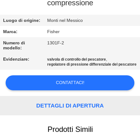
CONTROLLO
compressione
DELLA
Luogo di origine:
Monti nel Messico
QUALITÀ
Marca:
Fisher
CONTATTACI
Numero di
1301F-2
modello:
Evidenziare:
,
valvola di controllo del pescatore
NOTIZIE
regolatore di pressione differenziale del pescatore
CHIEDI UN
CONTATTACI!
PREVENTIVO
DETTAGLI DI APERTURA
MAPPA
DEL
Prodotti Simili
SITO