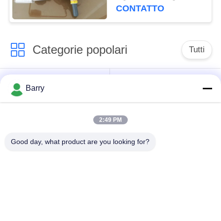
vita
CONTATTO
Categorie popolari
Tutti
Regolatore di
Fisher Gas Regulator
Barry
pressione del gas
2:49 PM
Moltiplicatore di
Valvola automatica di
pressione
DSC
Good day, what product are you looking for?
differenziale
Valvola a sfera
valvola a saracinesca
dell'acciaio
dell'acqua
inossidabile