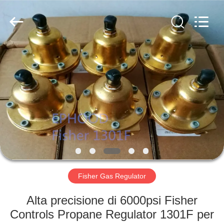
Suzhou
Ephood
Automation
Equipment
Co.,
Ltd..
All
Rights
CASA.
Reserved.
PRODOTTI
DI
NOI
VISITA
ALLA
Fisher Gas Regulator
FABBRICA
Alta precisione di 6000psi Fisher
Controls Propane Regulator 1301F per