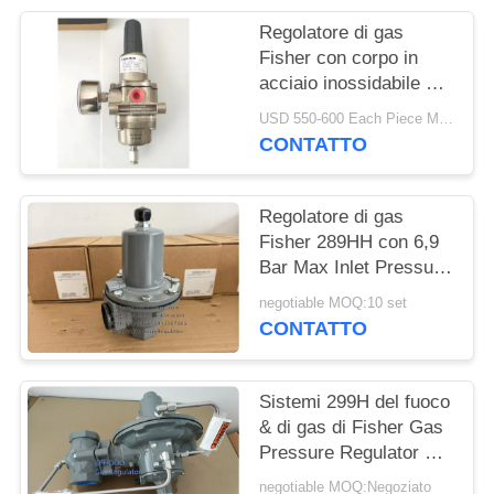
Regolatore di gas
INFORMATIVA
Fisher con corpo in
SULLA
acciaio inossidabile e
pressione di entrata di
PRIVACY
USD 550-600 Each Piece MOQ:10sets
250 psi per applicazioni
CONTATTO
offshore
Regolatore di gas
Fisher 289HH con 6,9
Bar Max Inlet Pressure
45-75psi Spring Range
negotiable MOQ:10 set
e Nitrile Diaphragm
CONTATTO
Sistemi 299H del fuoco
& di gas di Fisher Gas
Pressure Regulator For
dell'americano di lunga
negotiable MOQ:Negoziato