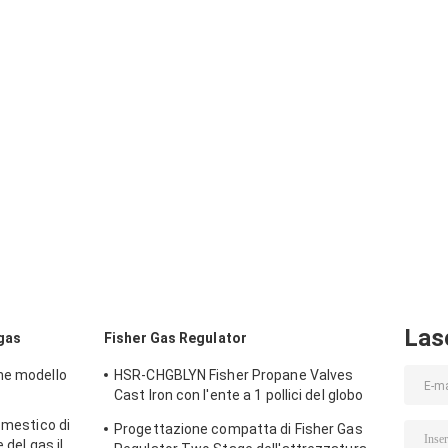
Las
 gas
Fisher Gas Regulator
ne modello
HSR-CHGBLYN Fisher Propane Valves
Cast Iron con l'ente a 1 pollici del globo
del NPT
omestico di
Progettazione compatta di Fisher Gas
 del gas il