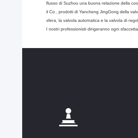
flusso di Suzhou una buona relazione della coop
il Co., prodotti di Yancheng JingGong della valvol
sfera, la valvola automatica e la valvola di rego
I nostri professionisti dirigeranno ogni sfaccet