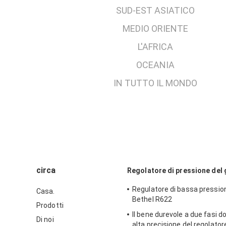
SUD-EST ASIATICO
MEDIO ORIENTE
L'AFRICA
OCEANIA
IN TUTTO IL MONDO
circa
Regolatore di pressione del
Regulatore di bassa pressio
Casa.
Bethel R622
Prodotti
Il bene durevole a due fasi d
Di noi
alta precisione del regolatore