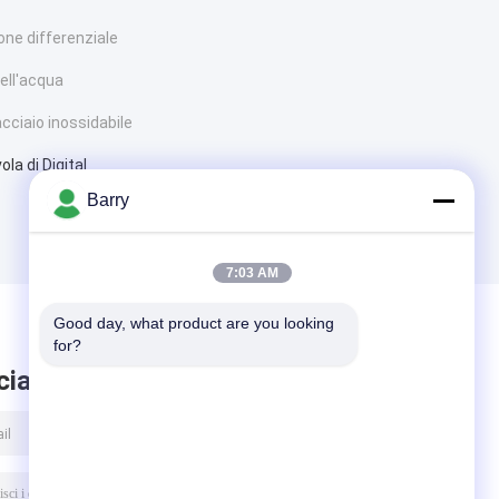
ione differenziale
ell'acqua
acciaio inossidabile
ola di Digital
Barry
7:03 AM
Good day, what product are you looking 
for?
ciare messaggio