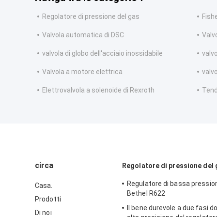
Regolatore di pressione del gas
Fish
Valvola automatica di DSC
Valvo
valvola di globo dell'acciaio inossidabile
valvo
Valvola a motore elettrica
valv
Elettrovalvola a solenoide di Rexroth
Tend
circa
Regolatore di pressione del
Regulatore di bassa pressio
Casa.
Bethel R622
Prodotti
Il bene durevole a due fasi d
Di noi