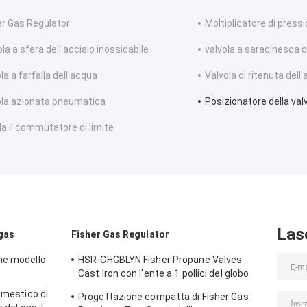
er Gas Regulator
Moltiplicatore di press
la a sfera dell'acciaio inossidabile
valvola a saracinesca d
la a farfalla dell'acqua
Valvola di ritenuta dell'
ola azionata pneumatica
Posizionatore della valv
a il commutatore di limite
Las
 gas
Fisher Gas Regulator
ne modello
HSR-CHGBLYN Fisher Propane Valves
Cast Iron con l'ente a 1 pollici del globo
del NPT
omestico di
Progettazione compatta di Fisher Gas