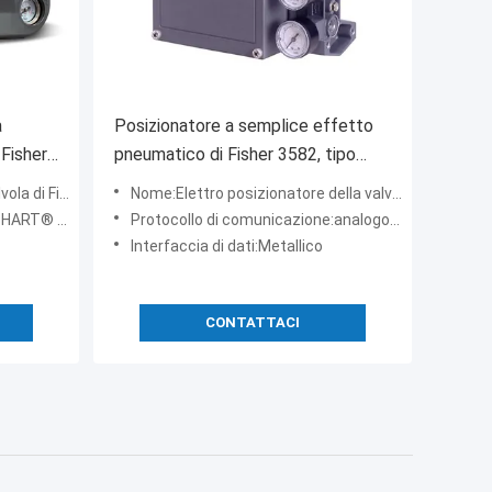
a
Posizionatore a semplice effetto
 Fisher
pneumatico di Fisher 3582, tipo
valvola
elettro posizionatore della valvola
sher DVC6200
Nome:Elettro posizionatore della valvola pneumatica di Fisher 3582i
pneumatica di 3582i
T® 4-20 mA
Protocollo di comunicazione:analogo 4-20mA
i Fisher
Interfaccia di dati:Metallico
CONTATTACI