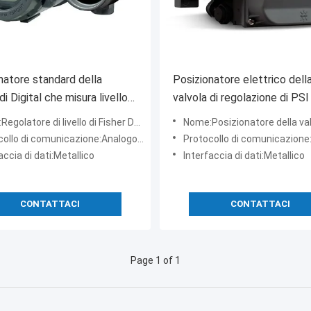
natore standard della
Posizionatore elettrico dell
di Digital che misura livello
valvola di regolazione di PSI
con i sensori livellati
del posizionatore 145 della 
olatore di livello di Fisher DLC3010 Digital
Nome:Posizionatore della valvola di Fi
di Digital dell'input del
lo di comunicazione:Analogo di HART® 4-20mA
Protocollo di comunicazione:HAR
posizionatore della valvola d
accia di dati:Metallico
Interfaccia di dati:Metallico
DVC6200
CONTATTACI
CONTATTACI
Page 1 of 1