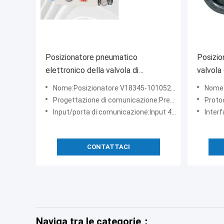
Posizionatore pneumatico
Posizio
elettronico della valvola di
valvola 
regolazione del posizionatore della
liquido 
Nome:Posizionatore V18345-1010521001 della valvola di ABB TZIDC Digital
Nome:Reg
valvola di Digital del collegamento
Progettazione di comunicazione:Prestazioni standard 4 - 20 mA con HART
Protocol
del filo
Input/porta di comunicazione:Input 4… bifilare 20 mA, con la spina del connettore per l'adattatore di LKS
Interf
CONTATTACI
Naviga tra le categorie：