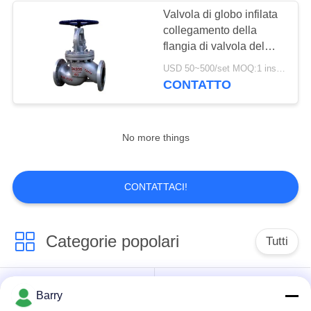
Valvola di globo infilata
collegamento della
8
flangia di valvola del
valvola di globo
globo di acciaio
USD 50~500/set MOQ:1 insieme
inossidabile di acciaio al
CONTATTO
dell'acciaio
carbonio di J41H
inossidabile
No more things
17
CONTATTACI!
valvola a farfalla
dell'acqua
Categorie popolari
Tutti
Regolatore di
Barry
Fisher Gas Regulator
pressione del gas