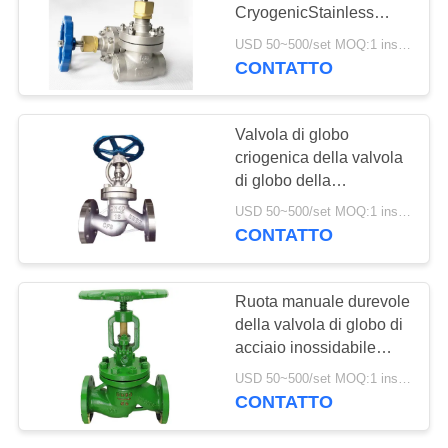
CryogenicStainless
INFORMATIVA
gambo d'acciaio della
USD 50~500/set MOQ:1 insieme
valvola del breve
SULLA
CONTATTO
25
PRIVACY
Valvola a sfera
Valvola di globo
dell'acciaio
criogenica della valvola
di globo della
inossidabile
guarnizione di muggito
USD 50~500/set MOQ:1 insieme
di controllo della classe
CONTATTO
300 dell'ANSI ss 304
18
Ruota manuale durevole
valvola a
della valvola di globo di
acciaio inossidabile
saracinesca
azionata per il vapore di
USD 50~500/set MOQ:1 insieme
acqua
dell'acqua
CONTATTO