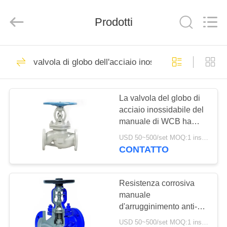
Suzhou
Ephood
Automation
Prodotti
Equipment
Co.,
Ltd..
All
Rights
CASA.
23
Reserved.
valvola di globo dell'acciaio inossidabile
Regolatore di
PRODOTTI
pressione del gas
La valvola del globo di
acciaio inossidabile del
DI
manuale di WCB ha
NOI
flangiato valvola di
USD 50~500/set MOQ:1 insieme
globo DN100 faccia a
CONTATTO
faccia
44
VISITA
Fisher Gas
ALLA
Resistenza corrosiva
manuale
FABBRICA
Regulator
d'arrugginimento anti-
della valvola di globo
USD 50~500/set MOQ:1 insieme