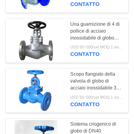
CONTROLLO
della valvola di globo
CONTATTO
degli ss
DELLA
QUALITÀ
Una guarnizione di 4 di
17
pollice di acciaio
Moltiplicatore di
inossidabile di globo
CONTATTACI
della valvola di GS C25
pressione
USD 50~500/set MOQ:1 insieme
di BACCANO PN16
CONTATTO
NOTIZIE
PN25 dell'aria soffietti
differenziale
del vapore
Scopo flangiato della
CHIEDI UN
valvola di globo di
PREVENTIVO
acciaio inossidabile 316
15
multi per di riduzione
USD 50~500/set MOQ:1 insieme
Valvola automatica
della pressione
CONTATTO
MAPPA
di DSC
DEL
Sistema criogenico di
SITO
globo di DN40