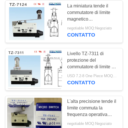
La miniatura tende il
commutatore di limite
8
magnetico
valvola di globo
dell'interruttore di
negotiable MOQ:Negoziato
posizione con la leva
CONTATTO
dell'acciaio
della molla a lamelle
inossidabile
Livello TZ-7311 di
protezione del
commutatore di limite di
sicurezza di Crane Micro
17
USD 7.2-8 One Piece MOQ:20PCS-40PCS
Tend Limit Switch della
CONTATTO
valvola a farfalla
torre IP65
dell'acqua
L'alta precisione tende il
limite commuta la
frequenza operativa
meccanica Dripproof
negotiable MOQ:Negoziato