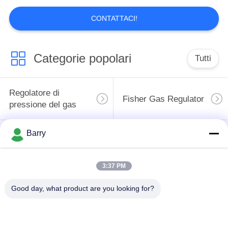
Elettrovalvola a
CONTATTACI!
solenoide di Rexroth
Categorie popolari
Tutti
Regolatore di
Fisher Gas Regulator
pressione del gas
15
Tenda il
Barry
Moltiplicatore di
Valvola automatica di
commutatore di
pressione
DSC
differenziale
limite
3:37 PM
Valvola a sfera
Good day, what product are you looking for?
valvola a saracinesca
dell'acciaio
dell'acqua
inossidabile