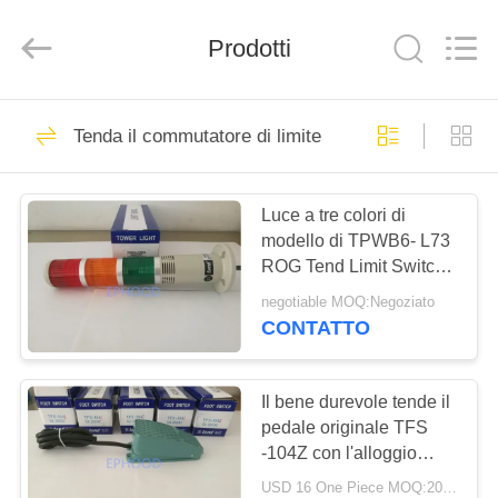
Suzhou
Ephood
Automation
Prodotti
Equipment
Co.,
Ltd..
All
Rights
CASA.
23
Reserved.
Tenda il commutatore di limite
Regolatore di
PRODOTTI
pressione del gas
Luce a tre colori di
modello di TPWB6- L73
DI
ROG Tend Limit Switch
NOI
LED con il cicalino
negotiable MOQ:Negoziato
CONTATTO
44
VISITA
Fisher Gas
ALLA
Il bene durevole tende il
pedale originale TFS
FABBRICA
Regulator
-104Z con l'alloggio
della lega di alluminio
USD 16 One Piece MOQ:20pcs