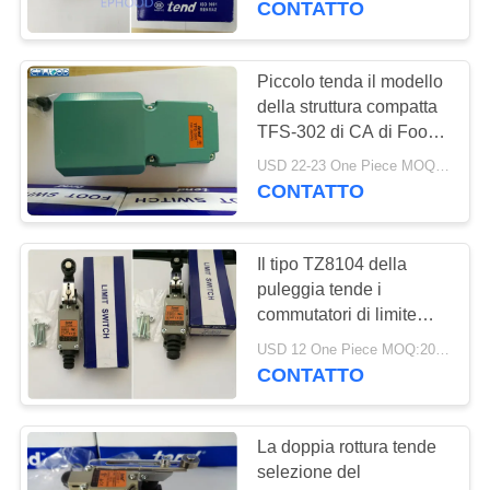
CONTATTO
8
Valvola di ritenuta
Piccolo tenda il modello
della struttura compatta
dell'acciaio
TFS-302 di CA di Foot
Switch 250V della
inossidabile
USD 22-23 One Piece MOQ:10PCS
guardia protettiva
CONTATTO
Il tipo TZ8104 della
9
puleggia tende i
Valvola a motore
commutatori di limite
elettrici della sicurezza
elettrica
USD 12 One Piece MOQ:20pcs
dell'interruttore di
CONTATTO
posizione
La doppia rottura tende
selezione del