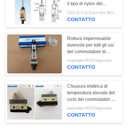
il tipo di nylon del
INFORMATIVA
commutatore di limite di
USD 11.5-12 Each One MOQ:20pcs
marca con il doppio
SULLA
CONTATTO
25
meccanismo della
PRIVACY
Valvola a sfera
primavera
Rottura impermeabile
dell'acciaio
durevole per tutti gli usi
del commutatore di
inossidabile
limite di marca di Pulley
negotiable MOQ:Negoziato
Type Tend del modello
CONTATTO
TZ-8108
18
Chiusura elettrica di
valvola a
temperatura elevata del
ciclo dei commutatori di
saracinesca
limite di sicurezza
negotiable MOQ:Negoziato
doppia
dell'acqua
CONTATTO