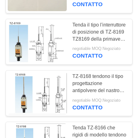
CONTROLLO
CONTATTO
DELLA
QUALITÀ
Tenda il tipo l'interruttore
17
di posizione di TZ-8169
Moltiplicatore di
TZ8169 della primavera
CONTATTACI
del commutatore di
pressione
negotiable MOQ:Negoziato
limite
CONTATTO
NOTIZIE
differenziale
TZ-8168 tendono il tipo
CHIEDI UN
progettazione
PREVENTIVO
antipolvere del nastro
15
dell'acciaio per molle del
negotiable MOQ:Negoziato
Valvola automatica
commutatore di limite
CONTATTO
MAPPA
di DSC
DEL
Tenda TZ-8166 che
SITO
rigidi di modello tendono