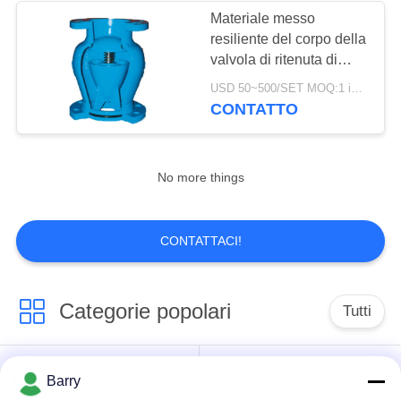
Materiale messo
resiliente del corpo della
8
valvola di ritenuta di
valvola di globo
acciaio inossidabile
USD 50~500/SET MOQ:1 insieme
dell'ascensore di
CONTATTO
dell'acciaio
silenzio WCB
inossidabile
No more things
17
CONTATTACI!
valvola a farfalla
dell'acqua
Categorie popolari
Tutti
Regolatore di
Barry
Fisher Gas Regulator
pressione del gas