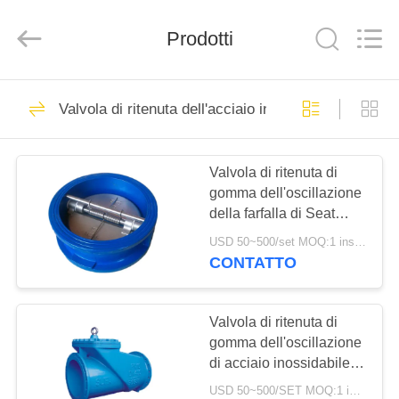
Suzhou
Ephood
Automation
Prodotti
Equipment
Co.,
Ltd..
All
Rights
CASA.
23
Reserved.
Valvola di ritenuta dell'acciaio inossidabile
Regolatore di
PRODOTTI
pressione del gas
Valvola di ritenuta di
gomma dell'oscillazione
DI
della farfalla di Seat
NOI
della valvola di ritenuta
USD 50~500/set MOQ:1 insieme
di acciaio inossidabile
CONTATTO
del ghisa
44
VISITA
Fisher Gas
ALLA
Valvola di ritenuta di
gomma dell'oscillazione
FABBRICA
Regulator
di acciaio inossidabile
della falda per il vapore
USD 50~500/SET MOQ:1 insieme