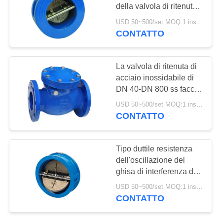
della valvola di ritenuta
INFORMATIVA
di PlateStainless della
USD 50~500/set MOQ:1 insieme
flangia
SULLA
CONTATTO
25
PRIVACY
Valvola a sfera
La valvola di ritenuta di
dell'acciaio
acciaio inossidabile di
DN 40-DN 800 ss faccia
inossidabile
a faccia oscilla la
USD 50~500/set MOQ:1 insieme
valvola di ritenuta
CONTATTO
18
Tipo duttile resistenza
valvola a
dell'oscillazione del
ghisa di interferenza di
saracinesca
operazione di sicurezza
USD 50~500/set MOQ:1 insieme
della valvola di ritenuta
dell'acqua
CONTATTO