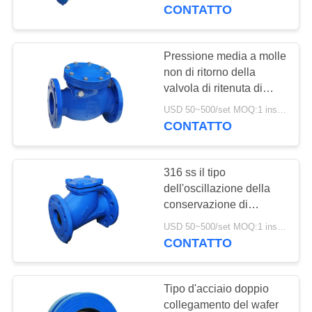
CONTROLLO
dell'olio e dell'acqua
CONTATTO
DELLA
QUALITÀ
Pressione media a molle
17
non di ritorno della
Moltiplicatore di
valvola di ritenuta di
CONTATTACI
acciaio inossidabile
pressione
USD 50~500/set MOQ:1 insieme
CONTATTO
NOTIZIE
differenziale
316 ss il tipo
CHIEDI UN
dell'oscillazione della
PREVENTIVO
conservazione di
15
contropressione della
USD 50~500/set MOQ:1 insieme
Valvola automatica
valvola a sfera di acciaio
CONTATTO
MAPPA
inossidabile della
di DSC
DEL
valvola di ritenuta
Tipo d'acciaio doppio
SITO
collegamento del wafer