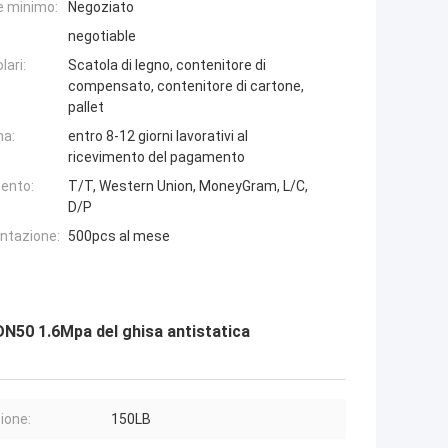
e minimo:
Negoziato
negotiable
lari:
Scatola di legno, contenitore di
compensato, contenitore di cartone,
pallet
na:
entro 8-12 giorni lavorativi al
ricevimento del pagamento
ento:
T/T, Western Union, MoneyGram, L/C,
D/P
entazione:
500pcs al mese
 DN50 1.6Mpa del ghisa antistatica
ione:
150LB