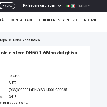
Richiedere un preventivo
|
Italian
Ricerca
TÀ
CONTATTACI
CHIEDI UN PREVENTIVO
NOTIZIE
6Mpa Del Ghisa Antistatica
vola a sfera DN50 1.6Mpa del ghisa
La Cina
SUFA
(DNV)ISO9001,(DNV)ISO14001,CE0035
o:
Q41F
nto e spedizione: