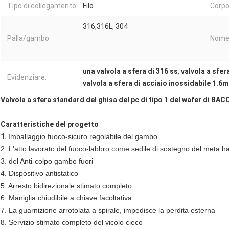
Tipo di collegamento:
Filo
Corpo
316,316L, 304
Palla/gambo:
Nome
una valvola a sfera di 316 ss
,
valvola a sfe
Evidenziare:
valvola a sfera di acciaio inossidabile 1.6
Valvola a sfera standard del ghisa del pc di tipo 1 del wafer di B
Caratteristiche del progetto
1.
Imballaggio fuoco-sicuro regolabile del gambo
2. L'atto lavorato del fuoco-labbro come sedile di sostegno del meta h
3. del Anti-colpo gambo fuori
4. Dispositivo antistatico
5. Arresto bidirezionale stimato completo
6. Maniglia chiudibile a chiave facoltativa
7. La guarnizione arrotolata a spirale, impedisce la perdita esterna
8. Servizio stimato completo del vicolo cieco