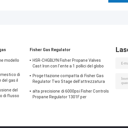
Las
 gas
Fisher Gas Regulator
ne modello
HSR-CHGBLYN Fisher Propane Valves
Cast Iron con l'ente a 1 pollici del globo
del NPT
omestico di
Progettazione compatta di Fisher Gas
 del gas il
Regulator Two Stage dell'attrezzatura
rpo del
del riscaldamento a gas
essione del
alta precisione di 6000psi Fisher Controls
o di flusso
Propane Regulator 1301F per
 alta
compressione