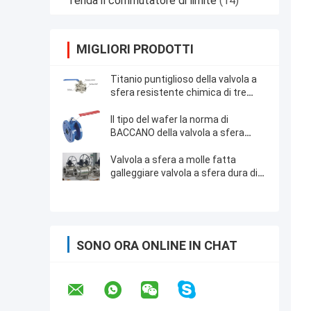
Tenda il commutatore di limite
(14)
MIGLIORI PRODOTTI
Titanio puntiglioso della valvola a
sfera resistente chimica di tre
pezzi o materiale degli ss
Il tipo del wafer la norma di
BACCANO della valvola a sfera
DN50 1.6Mpa del ghisa antistatica
Valvola a sfera a molle fatta
galleggiare valvola a sfera dura di
acciaio inossidabile della
guarnizione
SONO ORA ONLINE IN CHAT