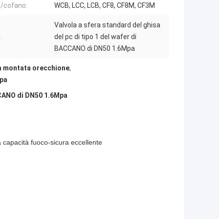
/cofano:
WCB, LCC, LCB, CF8, CF8M, CF3M
Valvola a sfera standard del ghisa
:
del pc di tipo 1 del wafer di
BACCANO di DN50 1.6Mpa
ra montata orecchione
,
mpa
ACCANO di DN50 1.6Mpa
a capacità fuoco-sicura eccellente