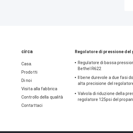
circa
Regolatore di pressione del
Regulatore di bassa pressio
Casa.
Bethel R622
Prodotti
Il bene durevole a due fasi d
Di noi
alta precisione del regolatore
Visita alla fabbrica
modello di Sensus 496 del co
Valvola di riduzione della pr
ghisa
Controllo della qualità
regolatore 125psi del propan
Contattaci
del modello 243-12 di Sensus