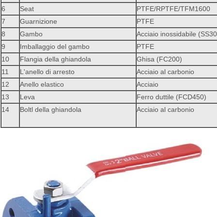
6
Seat
PTFE/RPTFE/TFM1600
7
Guarnizione
PTFE
8
Gambo
Acciaio inossidabile (SS3
9
Imballaggio del gambo
PTFE
10
Flangia della ghiandola
Ghisa (FC200)
11
L'anello di arresto
Acciaio al carbonio
12
Anello elastico
Acciaio
13
Leva
Ferro duttile (FCD450)
14
Boltl della ghiandola
Acciaio al carbonio