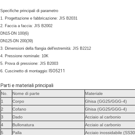
Specifiche principali di parametro
1. Progettazione e fabbricazione: JIS B2031
2. Faccia a faccia: JIS B2002
DN15-DN 100(6)
DN125-DN 200(39)
3. Dimensioni della flangia dell'estremità: JIS B2212
4. Pressione nominale: 10K
5. Prova di pressione: JIS B2003
: ISO5211
6. Cuscinetto di montaggio
Parti e materiali principali
No.
Nome di parte
Materiale
1
Corpo
Ghisa (GG25/GGG-4)
2
Cofano
Ghisa (
GG25/GGG-4
)
3
Dado
Acciaio al carbonio
4
Bullonatura
Acciaio al carbonio
5
Palla
Acciaio inossidabile (SS3