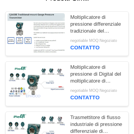
INFORMATIVA
Moltiplicatore di
SULLA
pressione differenziale
PRIVACY
tradizionale del
supporto di EJA430E
negotiable MOQ:Negoziato
dall'originale del
CONTATTO
Giappone
Moltiplicatore di
pressione di Digital del
moltiplicatore di
pressione di High
negotiable MOQ:Negoziato
Performance Diff del
CONTATTO
modello di EJX630A
Trasmettitore di flusso
industriale di pressione
differenziale di