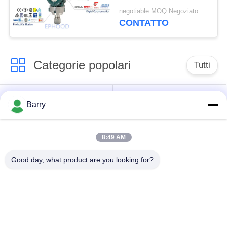
EJX530A con la misura
negotiable MOQ:Negoziato
accurata
CONTATTO
Categorie popolari
Tutti
Regolatore di
Fisher Gas Regulator
Barry
pressione del gas
8:49 AM
Moltiplicatore di
Valvola automatica di
pressione
DSC
Good day, what product are you looking for?
differenziale
Valvola a sfera
valvola a saracinesca
dell'acciaio
dell'acqua
inossidabile