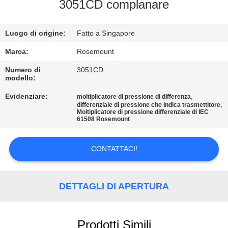
CONTROLLO
3051CD complanare
DELLA
Luogo di origine:
Fatto a Singapore
QUALITÀ
Marca:
Rosemount
CONTATTACI
Numero di
3051CD
modello:
Evidenziare:
,
moltiplicatore di pressione di differenza
NOTIZIE
,
differenziale di pressione che indica trasmettitore
Moltiplicatore di pressione differenziale di IEC
61508 Rosemount
CHIEDI UN
PREVENTIVO
CONTATTACI!
MAPPA
DETTAGLI DI APERTURA
DEL
SITO
Prodotti Simili