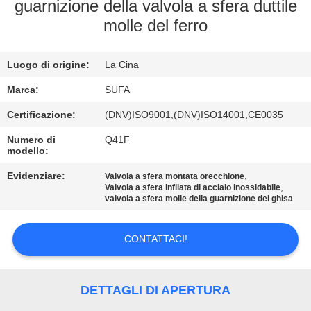
CONTROLLO
guarnizione della valvola a sfera duttile
molle del ferro
DELLA
QUALITÀ
Luogo di origine:
La Cina
CONTATTACI
Marca:
SUFA
Certificazione:
(DNV)ISO9001,(DNV)ISO14001,CE0035
NOTIZIE
Numero di
Q41F
modello:
Evidenziare:
,
CHIEDI UN
Valvola a sfera montata orecchione
,
Valvola a sfera infilata di acciaio inossidabile
valvola a sfera molle della guarnizione del ghisa
PREVENTIVO
CONTATTACI!
MAPPA
DEL
DETTAGLI DI APERTURA
SITO