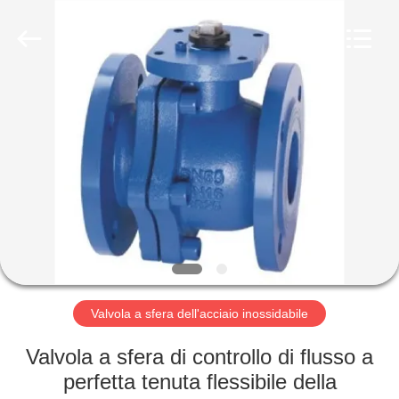
Suzhou
Ephood
Automation
Equipment
Co.,
Ltd..
All
Rights
CASA.
Reserved.
PRODOTTI
DI
NOI
VISITA
ALLA
Valvola a sfera dell'acciaio inossidabile
FABBRICA
Valvola a sfera di controllo di flusso a
perfetta tenuta flessibile della