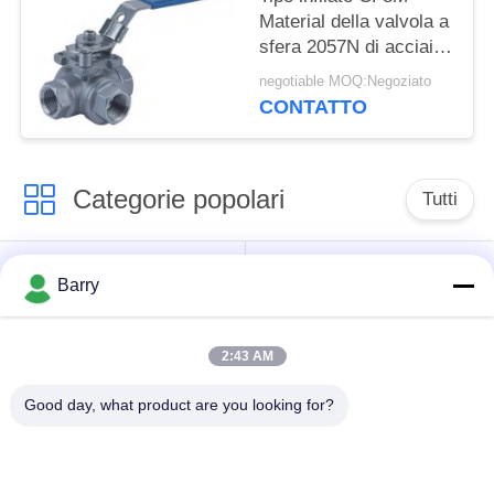
Material della valvola a
sfera 2057N di acciaio
inossidabile 1000WOG
negotiable MOQ:Negoziato
CONTATTO
Categorie popolari
Tutti
Regolatore di
Fisher Gas Regulator
Barry
pressione del gas
2:43 AM
Moltiplicatore di
Valvola automatica di
pressione
DSC
Good day, what product are you looking for?
differenziale
Valvola a sfera