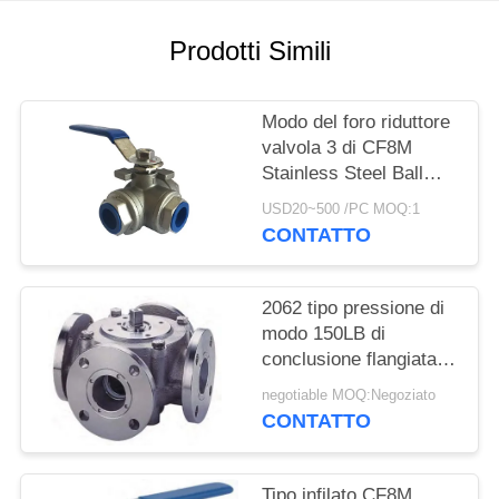
INFORMATIVA
Prodotti Simili
SULLA
PRIVACY
Modo del foro riduttore
valvola 3 di CF8M
Stainless Steel Ball
1000 PSI con il
USD20~500 /PC MOQ:1
collegamento del filo
CONTATTO
2062 tipo pressione di
modo 150LB di
conclusione flangiata
valvola a sfera 5 di
negotiable MOQ:Negoziato
acciaio inossidabile
CONTATTO
Tipo infilato CF8M