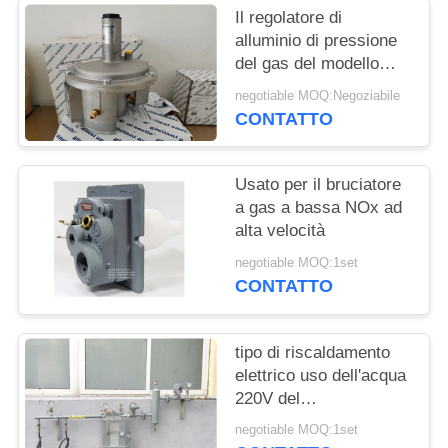
Il regolatore di
INFORMATIVA
alluminio di pressione
del gas del modello
SULLA
FGDR32/50 con
negotiable MOQ:Negoziabile
PRIVACY
costruito in filtro Italia
CONTATTO
Giuliani Anello ha fatto
Usato per il bruciatore
a gas a bassa NOx ad
alta velocità
negotiable MOQ:1set
CONTATTO
tipo di riscaldamento
elettrico uso dell'acqua
220V del
vaporizzatore del gas
negotiable MOQ:1set
di GPL al bruciatore a