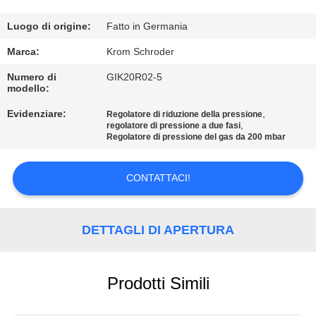
CONTROLLO
DELLA
Luogo di origine:
Fatto in Germania
QUALITÀ
Marca:
Krom Schroder
Numero di
GIK20R02-5
modello:
CONTATTACI
Evidenziare:
,
Regolatore di riduzione della pressione
,
regolatore di pressione a due fasi
NOTIZIE
Regolatore di pressione del gas da 200 mbar
CONTATTACI!
CHIEDI UN
PREVENTIVO
DETTAGLI DI APERTURA
MAPPA
DEL
Prodotti Simili
SITO