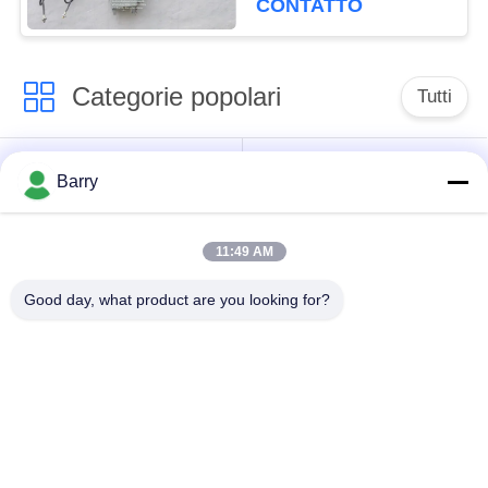
CONTATTO
gas
Categorie popolari
Tutti
Regolatore di
Fisher Gas Regulator
Barry
pressione del gas
11:49 AM
Moltiplicatore di
Valvola automatica di
pressione
DSC
Good day, what product are you looking for?
differenziale
Valvola a sfera
valvola a saracinesca
dell'acciaio
dell'acqua
inossidabile