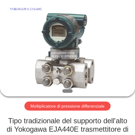
Suzhou
Ephood
Automation
Equipment
Co.,
Ltd..
All
Rights
CASA.
Reserved.
PRODOTTI
DI
NOI
VISITA
ALLA
Moltiplicatore di pressione differenziale
FABBRICA
Tipo tradizionale del supporto dell'alto
di Yokogawa EJA440E trasmettitore di