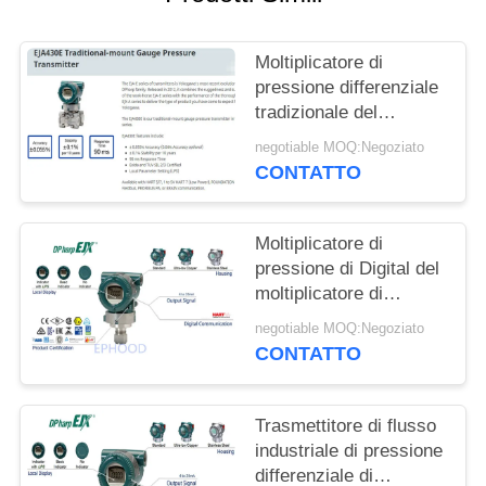
INFORMATIVA
Moltiplicatore di
SULLA
pressione differenziale
PRIVACY
tradizionale del
supporto di EJA430E
negotiable MOQ:Negoziato
dall'originale del
CONTATTO
Giappone
Moltiplicatore di
pressione di Digital del
moltiplicatore di
pressione di High
negotiable MOQ:Negoziato
Performance Diff del
CONTATTO
modello di EJX630A
Trasmettitore di flusso
industriale di pressione
differenziale di