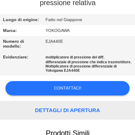
CONTROLLO
pressione relativa
DELLA
Luogo di origine:
Fatto nel Giappone
QUALITÀ
Marca:
YOKOGAWA
CONTATTACI
Numero di
EJA440E
modello:
Evidenziare:
,
moltiplicatore di pressione del diff
NOTIZIE
,
differenziale di pressione che indica trasmettitore
Moltiplicatore di pressione differenziale di
Yokogawa EJA440E
CHIEDI UN
PREVENTIVO
CONTATTACI!
MAPPA
DETTAGLI DI APERTURA
DEL
SITO
Prodotti Simili