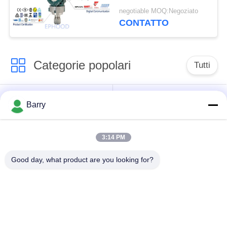
EJX530A con la misura
negotiable MOQ:Negoziato
accurata
CONTATTO
Categorie popolari
Tutti
Regolatore di
Fisher Gas Regulator
Barry
pressione del gas
3:14 PM
Moltiplicatore di
Valvola automatica di
pressione
DSC
Good day, what product are you looking for?
differenziale
Valvola a sfera
valvola a saracinesca
dell'acciaio
dell'acqua
inossidabile