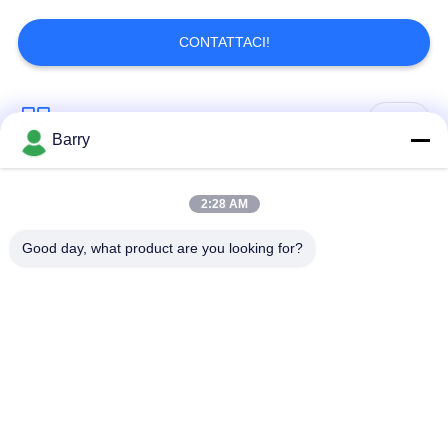
CONTATTACI!
Categorie popolari
Tutti
Barry
Regolatore di
Fisher Gas Regulator
2:28 AM
pressione del gas
Good day, what product are you looking for?
Moltiplicatore di
Valvola automatica di
pressione
DSC
differenziale
Valvola a sfera
valvola a saracinesca
dell'acciaio
dell'acqua
inossidabile