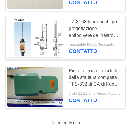
CONTATTO
TZ-8168 tendono il tipo
progettazione
antipolvere del nastro
dell'acciaio per molle del
negotiable MOQ:Negoziato
commutatore di limite
CONTATTO
Piccolo tenda il modello
della struttura compatta
TFS-302 di CA di Foot
Switch 250V della
USD 22-23 One Piece MOQ:10PCS
guardia protettiva
CONTATTO
No more things