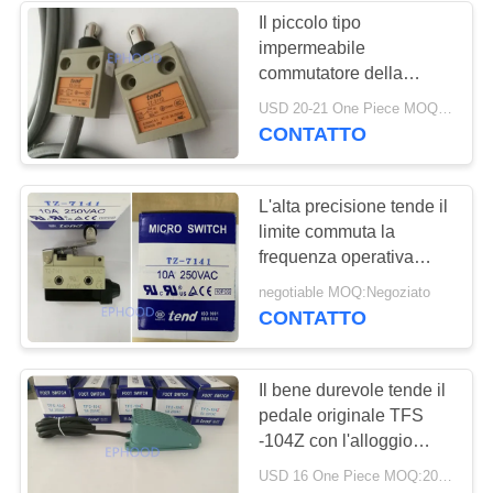
Il piccolo tipo
impermeabile
commutatore della
colonna rotonda di limite
USD 20-21 One Piece MOQ:10PCS
tende la TZ -3112 con 3
CONTATTO
metri di cavo
L'alta precisione tende il
limite commuta la
frequenza operativa
meccanica Dripproof
negotiable MOQ:Negoziato
CONTATTO
Il bene durevole tende il
pedale originale TFS
-104Z con l'alloggio
della lega di alluminio
USD 16 One Piece MOQ:20pcs