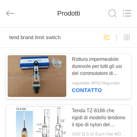
Suzhou
Ephood
Automation
Prodotti
Equipment
Co.,
Ltd..
All
Rights
CASA.
Reserved.
tend brand limit switch
PRODOTTI
Rottura impermeabile
durevole per tutti gli usi
DI
del commutatore di
NOI
limite di marca di Pulley
negotiable MOQ:Negoziato
Type Tend del modello
CONTATTO
TZ-8108
VISITA
ALLA
Tenda TZ-8166 che
rigidi di modello tendono
FABBRICA
il tipo di nylon del
commutatore di limite di
USD 11.5-12 Each One MOQ:20pcs