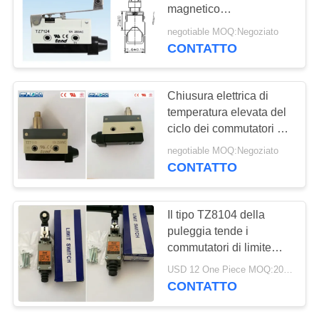
magnetico
INFORMATIVA
dell'interruttore di
negotiable MOQ:Negoziato
posizione con la leva
SULLA
CONTATTO
della molla a lamelle
PRIVACY
Chiusura elettrica di
temperatura elevata del
ciclo dei commutatori di
limite di sicurezza
negotiable MOQ:Negoziato
doppia
CONTATTO
Il tipo TZ8104 della
puleggia tende i
commutatori di limite
elettrici della sicurezza
USD 12 One Piece MOQ:20pcs
dell'interruttore di
CONTATTO
posizione