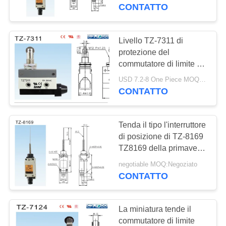
CONTROLLO
marca con il doppio
CONTATTO
meccanismo della
DELLA
primavera
QUALITÀ
Livello TZ-7311 di
protezione del
commutatore di limite di
CONTATTACI
sicurezza di Crane Micro
USD 7.2-8 One Piece MOQ:20PCS-40PCS
Tend Limit Switch della
CONTATTO
NOTIZIE
torre IP65
Tenda il tipo l'interruttore
CHIEDI UN
di posizione di TZ-8169
PREVENTIVO
TZ8169 della primavera
del commutatore di
negotiable MOQ:Negoziato
limite
CONTATTO
MAPPA
DEL
La miniatura tende il
SITO
commutatore di limite