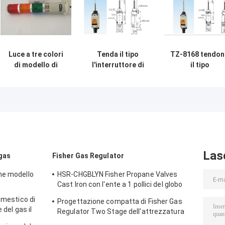
Luce a tre colori
Tenda il tipo
TZ-8168 tendo
di modello di
l'interruttore di
il tipo
TPWB6- L73 ROG
posizione di TZ-
progettazione
Tend Limit Switch
8169 TZ8169
antipolvere del
LED con il cicalino
della primavera
nastro
del commutatore
dell'acciaio pe
di limite
molle del
commutatore d
limite
Las
 gas
Fisher Gas Regulator
ne modello
HSR-CHGBLYN Fisher Propane Valves
Cast Iron con l'ente a 1 pollici del globo
del NPT
omestico di
Progettazione compatta di Fisher Gas
 del gas il
Regulator Two Stage dell'attrezzatura
rpo del
del riscaldamento a gas