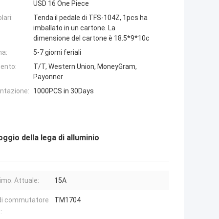
USD 16 One Piece
lari:
Tenda il pedale di TFS-104Z, 1pcs ha
imballato in un cartone. La
dimensione del cartone è 18.5*9*10c
na:
5-7 giorni feriali
ento:
T/T, Western Union, MoneyGram,
Payonner
entazione:
1000PCS in 30Days
oggio della lega di alluminio
mo. Attuale:
15A
di commutatore
TM1704
: