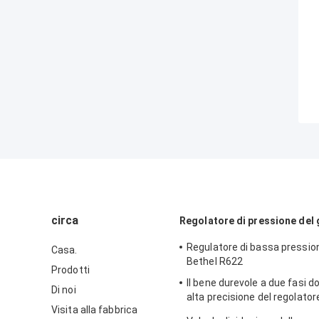
circa
Regolatore di pressione del
Regulatore di bassa pressio
Casa.
Bethel R622
Prodotti
Il bene durevole a due fasi d
Di noi
alta precisione del regolatore
Visita alla fabbrica
modello di Sensus 496 del co