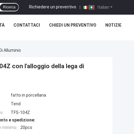
Richiedere un preventivo
|
Italian
Ricerca
TÀ
CONTATTACI
CHIEDI UN PREVENTIVO
NOTIZIE
Di Alluminio
04Z con l'alloggio della lega di
fatto in porcellana
Tend
o:
TFS-104Z
nto e spedizione:
e minimo:
20pcs