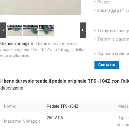
Prezzo:
Imballaggi partico
Tempi di conseg
Termini di pagam
Grande immagine :
Il bene durevole tende il
pedale originale TFS -104Z con l'alloggio della
Capacità di alim
lega di alluminio
Contatto
Il bene durevole tende il pedale originale TFS -104Z con l'all
descrizione
Nome:
Pedale TFS-104Z
Massi
250 V CA
Tipo 
Massimo. Voltaggio:
chiuso