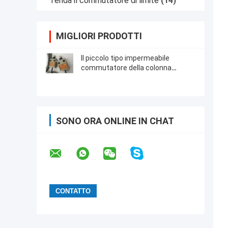
Tenda il commutatore di limite
(14)
MIGLIORI PRODOTTI
Il piccolo tipo impermeabile
commutatore della colonna
rotonda di limite tende la TZ -3112
con 3 metri di cavo
SONO ORA ONLINE IN CHAT