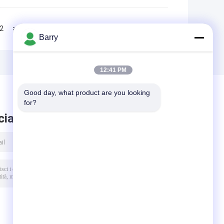
2
>>
>|
Barry
12:41 PM
Good day, what product are you looking 
for?
ciare messaggio