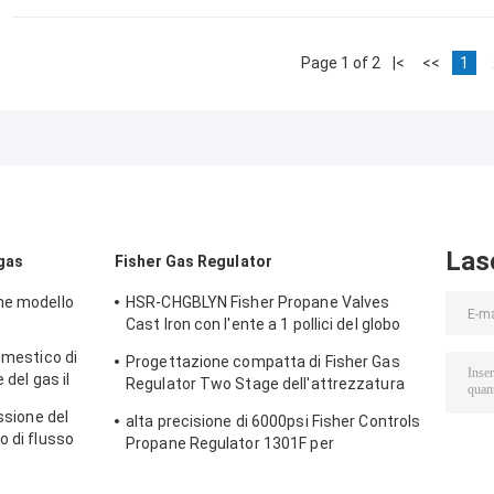
Page 1 of 2
|<
<<
1
Las
 gas
Fisher Gas Regulator
ne modello
HSR-CHGBLYN Fisher Propane Valves
Cast Iron con l'ente a 1 pollici del globo
del NPT
omestico di
Progettazione compatta di Fisher Gas
 del gas il
Regulator Two Stage dell'attrezzatura
rpo del
del riscaldamento a gas
essione del
alta precisione di 6000psi Fisher Controls
o di flusso
Propane Regulator 1301F per
 alta
compressione