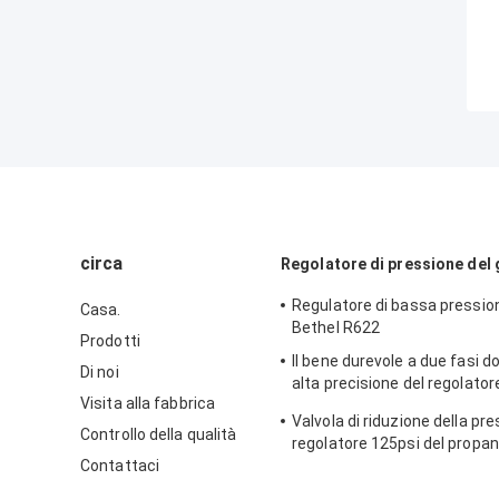
circa
Regolatore di pressione del
Regulatore di bassa pressio
Casa.
Bethel R622
Prodotti
Il bene durevole a due fasi d
Di noi
alta precisione del regolatore
Visita alla fabbrica
modello di Sensus 496 del co
Valvola di riduzione della pr
ghisa
Controllo della qualità
regolatore 125psi del propan
Contattaci
del modello 243-12 di Sensus