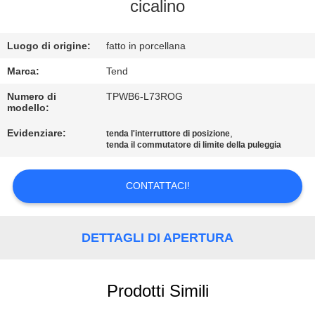
CONTROLLO
cicalino
DELLA
Luogo di origine:
fatto in porcellana
QUALITÀ
Marca:
Tend
CONTATTACI
Numero di
TPWB6-L73ROG
modello:
Evidenziare:
,
tenda l'interruttore di posizione
NOTIZIE
tenda il commutatore di limite della puleggia
CHIEDI UN
CONTATTACI!
PREVENTIVO
DETTAGLI DI APERTURA
MAPPA
DEL
Prodotti Simili
SITO