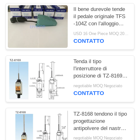
Il bene durevole tende
INFORMATIVA
il pedale originale TFS
SULLA
-104Z con l'alloggio
della lega di alluminio
PRIVACY
USD 16 One Piece MOQ:20pcs
CONTATTO
Tenda il tipo
l'interruttore di
posizione di TZ-8169
TZ8169 della primavera
negotiable MOQ:Negoziato
del commutatore di
CONTATTO
limite
TZ-8168 tendono il tipo
progettazione
antipolvere del nastro
dell'acciaio per molle
negotiable MOQ:Negoziato