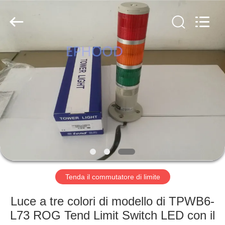
Suzhou
Ephood
Automation
Equipment
Co.,
Ltd..
All
Rights
CASA.
Reserved.
PRODOTTI
DI
NOI
VISITA
ALLA
Tenda il commutatore di limite
FABBRICA
Luce a tre colori di modello di TPWB6-
L73 ROG Tend Limit Switch LED con il