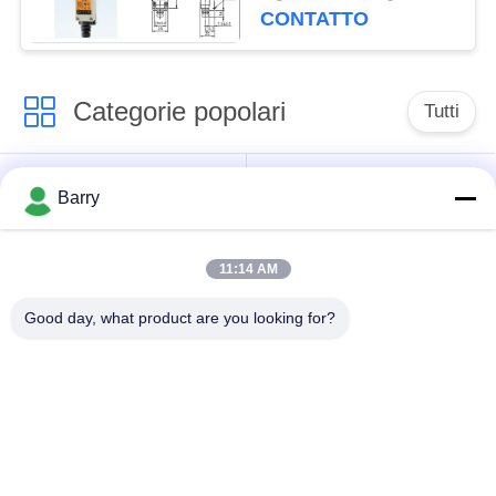
del commutatore di
CONTATTO
limite
Categorie popolari
Tutti
Regolatore di
Fisher Gas Regulator
Barry
pressione del gas
11:14 AM
Moltiplicatore di
Valvola automatica di
pressione
DSC
Good day, what product are you looking for?
differenziale
Valvola a sfera
valvola a saracinesca
dell'acciaio
dell'acqua
inossidabile