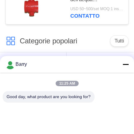
dell'estremità
USD 50~500/set MOQ:1 insieme
motorizzato per il
CONTATTO
prodotto chimico medio
Categorie popolari
Tutti
Regolatore di
Fisher Gas Regulator
Barry
pressione del gas
11:25 AM
Moltiplicatore di
Valvola automatica di
pressione
DSC
Good day, what product are you looking for?
differenziale
Valvola a sfera
valvola a saracinesca
dell'acciaio
dell'acqua
inossidabile