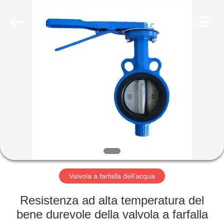
Suzhou
Ephood
Automation
Equipment
Co.,
Ltd..
All
Rights
CASA.
Reserved.
PRODOTTI
DI
NOI
VISITA
ALLA
Valvola a farfalla dell'acqua
FABBRICA
Resistenza ad alta temperatura del
bene durevole della valvola a farfalla