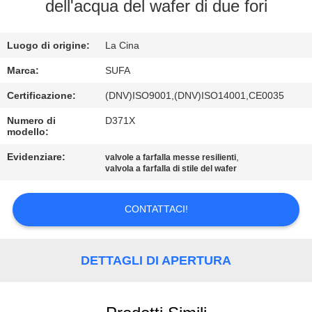
CONTROLLO
dell'acqua del wafer di due fori
DELLA
Luogo di origine:
La Cina
QUALITÀ
Marca:
SUFA
CONTATTACI
Certificazione:
(DNV)ISO9001,(DNV)ISO14001,CE0035
Numero di
D371X
modello:
NOTIZIE
Evidenziare:
,
valvole a farfalla messe resilienti
valvola a farfalla di stile del wafer
CHIEDI UN
PREVENTIVO
CONTATTACI!
MAPPA
DETTAGLI DI APERTURA
DEL
SITO