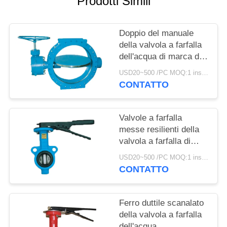
Prodotti Simili
INFORMATIVA
Doppio del manuale
SULLA
della valvola a farfalla
PRIVACY
dell'acqua di marca di
SUFA il grande ha
USD20~500 /PC MOQ:1 insieme
flangiato metallo con
CONTATTO
metallo messo
Valvole a farfalla
messe resilienti della
valvola a farfalla di
Flowseal della struttura
USD20~500 /PC MOQ:1 insieme
compatta
CONTATTO
Ferro duttile scanalato
della valvola a farfalla
dell'acqua