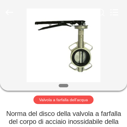
Suzhou
Ephood
Automation
Equipment
Co.,
Ltd..
All
Rights
CASA.
Reserved.
PRODOTTI
DI
NOI
VISITA
ALLA
Valvola a farfalla dell'acqua
FABBRICA
Norma del disco della valvola a farfalla
del corpo di acciaio inossidabile della