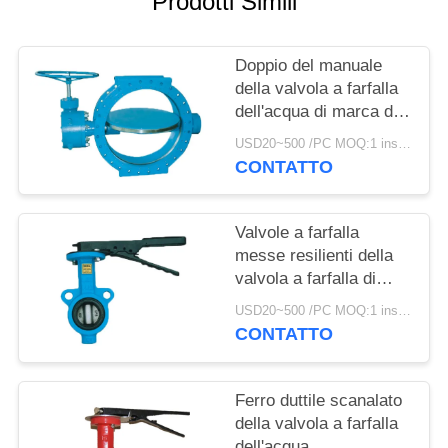
Prodotti Simili
INFORMATIVA
Doppio del manuale
SULLA
della valvola a farfalla
PRIVACY
dell'acqua di marca di
SUFA il grande ha
USD20~500 /PC MOQ:1 insieme
flangiato metallo con
CONTATTO
metallo messo
Valvole a farfalla
messe resilienti della
valvola a farfalla di
Flowseal della struttura
USD20~500 /PC MOQ:1 insieme
compatta
CONTATTO
Ferro duttile scanalato
della valvola a farfalla
dell'acqua