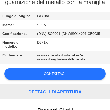
CONTROLLO
guarnizione del metallo con la maniglia
DELLA
Luogo di origine:
La Cina
QUALITÀ
Marca:
SUFA
CONTATTACI
Certificazione:
(DNV)ISO9001,(DNV)ISO14001,CE0035
Numero di
D371X
modello:
NOTIZIE
Evidenziare:
,
valvola a farfalla di stile del wafer
valvola di regolazione della farfalla
CHIEDI UN
PREVENTIVO
CONTATTACI!
MAPPA
DETTAGLI DI APERTURA
DEL
SITO