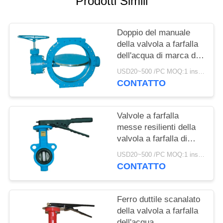
Prodotti Simili
INFORMATIVA
Doppio del manuale
SULLA
della valvola a farfalla
PRIVACY
dell'acqua di marca di
SUFA il grande ha
USD20~500 /PC MOQ:1 insieme
flangiato metallo con
CONTATTO
metallo messo
Valvole a farfalla
messe resilienti della
valvola a farfalla di
Flowseal della struttura
USD20~500 /PC MOQ:1 insieme
compatta
CONTATTO
Ferro duttile scanalato
della valvola a farfalla
dell'acqua