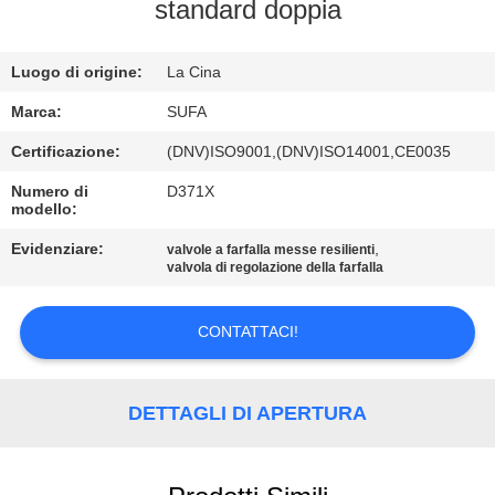
CONTROLLO
standard doppia
DELLA
Luogo di origine:
La Cina
QUALITÀ
Marca:
SUFA
CONTATTACI
Certificazione:
(DNV)ISO9001,(DNV)ISO14001,CE0035
Numero di
D371X
modello:
NOTIZIE
Evidenziare:
,
valvole a farfalla messe resilienti
valvola di regolazione della farfalla
CHIEDI UN
PREVENTIVO
CONTATTACI!
MAPPA
DETTAGLI DI APERTURA
DEL
SITO