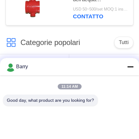
dell'estremità
USD 50~500/set MOQ:1 insieme
motorizzato per il
CONTATTO
prodotto chimico medio
Categorie popolari
Tutti
Regolatore di
Fisher Gas Regulator
Barry
pressione del gas
11:14 AM
Moltiplicatore di
Valvola automatica di
pressione
DSC
Good day, what product are you looking for?
differenziale
Valvola a sfera
valvola a saracinesca
dell'acciaio
dell'acqua
inossidabile