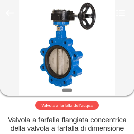
Suzhou
Ephood
Automation
Equipment
Co.,
Ltd..
All
Rights
CASA.
Reserved.
PRODOTTI
DI
NOI
VISITA
ALLA
Valvola a farfalla dell'acqua
FABBRICA
Valvola a farfalla flangiata concentrica
della valvola a farfalla di dimensione