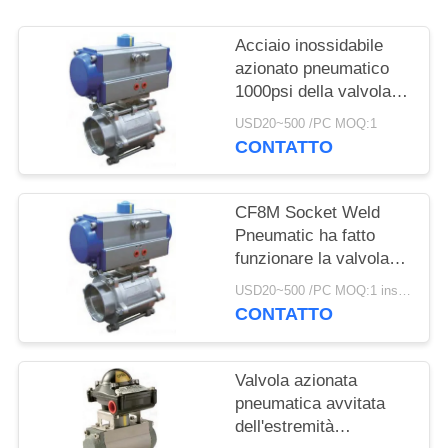
INFORMATIVA
Acciaio inossidabile
SULLA
azionato pneumatico
1000psi della valvola
PRIVACY
316 del collegamento
USD20~500 /PC MOQ:1
del filo
CONTATTO
CF8M Socket Weld
Pneumatic ha fatto
funzionare la valvola
pneumaticamente ha
USD20~500 /PC MOQ:1 insieme
fatto funzionare la
CONTATTO
valvola di regolazione
Valvola azionata
pneumatica avvitata
dell'estremità