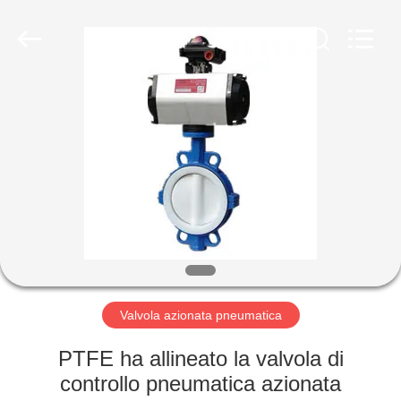
Suzhou
Ephood
Automation
Equipment
Co.,
Ltd..
All
Rights
CASA.
Reserved.
PRODOTTI
DI
NOI
VISITA
ALLA
Valvola azionata pneumatica
FABBRICA
PTFE ha allineato la valvola di
controllo pneumatica azionata