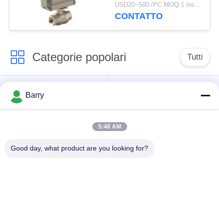
1000WOG in tensione -
USD20~500 /PC MOQ:1 insieme
progettazione di carico
CONTATTO
Categorie popolari
Tutti
Regolatore di
Fisher Gas Regulator
Barry
pressione del gas
5:46 AM
Moltiplicatore di
Valvola automatica di
pressione
DSC
Good day, what product are you looking for?
differenziale
Valvola a sfera
valvola a saracinesca
dell'acciaio
dell'acqua
inossidabile