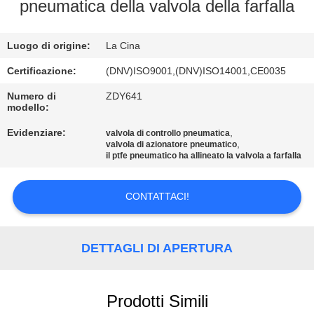
CONTROLLO
pneumatica della valvola della farfalla
DELLA
Luogo di origine:
La Cina
QUALITÀ
Certificazione:
(DNV)ISO9001,(DNV)ISO14001,CE0035
CONTATTACI
Numero di
ZDY641
modello:
Evidenziare:
,
valvola di controllo pneumatica
NOTIZIE
,
valvola di azionatore pneumatico
il ptfe pneumatico ha allineato la valvola a farfalla
CHIEDI UN
CONTATTACI!
PREVENTIVO
MAPPA
DETTAGLI DI APERTURA
DEL
SITO
Prodotti Simili