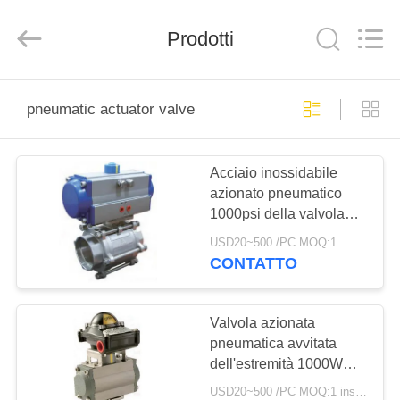
Suzhou
Ephood
Automation
Prodotti
Equipment
Co.,
Ltd..
All
Rights
CASA.
Reserved.
pneumatic actuator valve
PRODOTTI
Acciaio inossidabile
azionato pneumatico
DI
1000psi della valvola
NOI
316 del collegamento
USD20~500 /PC MOQ:1
del filo
CONTATTO
VISITA
ALLA
Valvola azionata
pneumatica avvitata
FABBRICA
dell'estremità 1000WOG
in tensione -
USD20~500 /PC MOQ:1 insieme