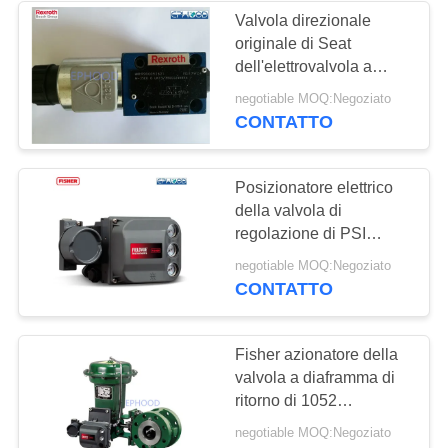
Valvola direzionale
originale di Seat
dell'elettrovalvola a
solenoide di M-3SED
negotiable MOQ:Negoziato
Rexroth con l'attuazione
CONTATTO
del solenoide
Posizionatore elettrico
della valvola di
regolazione di PSI
Fisher del posizionatore
negotiable MOQ:Negoziato
145 della valvola di
CONTATTO
Digital dell'input del
posizionatore della
valvola di Fisher
Fisher azionatore della
DVC6200
valvola a diaframma di
ritorno di 1052
primavere, azionatore
negotiable MOQ:Negoziato
rotatorio del diaframma