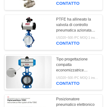
CONTROLLO
progettazione di carico
CONTATTO
DELLA
QUALITÀ
PTFE ha allineato la
valvola di controllo
pneumatica azionata
CONTATTACI
pneumatica della
USD20~500 /PC MOQ:1 insieme
valvola della farfalla
CONTATTO
NOTIZIE
Tipo progettazione
CHIEDI UN
compatta
PREVENTIVO
economizzatrice
d'energia leggera
USD20~500 /PC MOQ:1 insieme
azionata pneumatica del
CONTATTO
MAPPA
wafer della valvola
DEL
Posizionatore
SITO
pneumatico elettronico