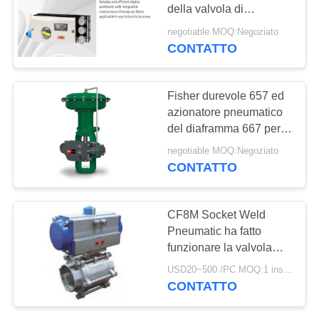
della valvola di
INFORMATIVA
regolazione del
negotiable MOQ:Negoziato
posizionatore della
SULLA
CONTATTO
valvola di Digital del
PRIVACY
collegamento del filo
Fisher durevole 657 ed
azionatore pneumatico
del diaframma 667 per la
valvola di regolazione
negotiable MOQ:Negoziato
CONTATTO
CF8M Socket Weld
Pneumatic ha fatto
funzionare la valvola
pneumaticamente ha
USD20~500 /PC MOQ:1 insieme
fatto funzionare la
CONTATTO
valvola di regolazione