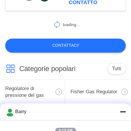
CONTATTO
loading...
CONTATTACI!
Categorie popolari
Tutti
Regolatore di
Fisher Gas Regulator
pressione del gas
Barry
Moltiplicatore di
Valvola automatica di
pressione
DSC
differenziale
8:19 AM