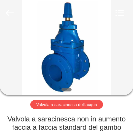
Suzhou
Ephood
Automation
Equipment
Co.,
Ltd..
All
Rights
CASA.
Reserved.
PRODOTTI
DI
NOI
VISITA
ALLA
Valvola a saracinesca dell'acqua
FABBRICA
Valvola a saracinesca non in aumento
faccia a faccia standard del gambo