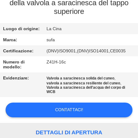
CONTROLLO
della valvola a saracinesca del tappo
superiore
DELLA
QUALITÀ
Luogo di origine:
La Cina
CONTATTACI
Marca:
sufa
Certificazione:
(DNV)ISO9001,(DNV)ISO14001,CE0035
NOTIZIE
Numero di
Z41H-16c
modello:
Evidenziare:
,
CHIEDI UN
Valvola a saracinesca solida del cuneo
,
valvola a saracinesca resiliente del cuneo
Valvola a saracinesca dell'acqua del corpo di
PREVENTIVO
WCB
MAPPA
CONTATTACI!
DEL
SITO
DETTAGLI DI APERTURA