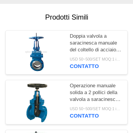
INFORMATIVA
Prodotti Simili
SULLA
PRIVACY
Doppia valvola a
saracinesca manuale
del coltello di acciaio
inossidabile della
USD 50~500/SET MOQ:1 insieme
valvola a saracinesca
CONTATTO
dell'acqua della flangia
Operazione manuale
solida a 2 pollici della
valvola a saracinesca
del cuneo della valvola
USD 50~500/SET MOQ:1 insieme
a saracinesca
CONTATTO
dell'acqua dell'ANSI del
volante