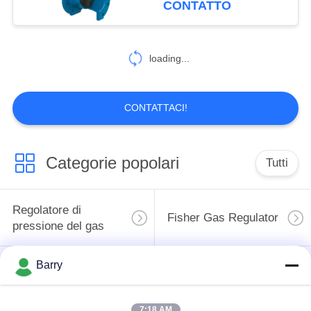
CONTATTO
industriale dell'olio
loading...
CONTATTACI!
Categorie popolari
Tutti
Regolatore di
Fisher Gas Regulator
pressione del gas
Barry
Moltiplicatore di
Valvola automatica di
pressione
DSC
differenziale
7:18 AM