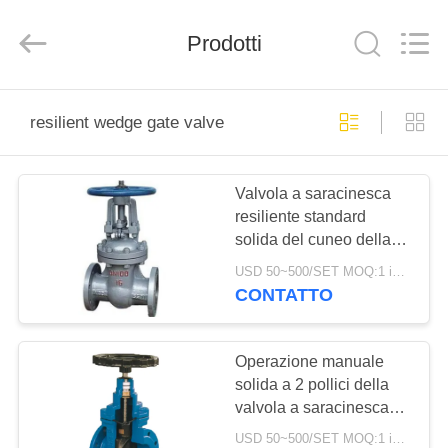
Suzhou
Ephood
Automation
Prodotti
Equipment
Co.,
Ltd..
All
Rights
CASA.
Reserved.
resilient wedge gate valve
PRODOTTI
Valvola a saracinesca
resiliente standard
DI
solida del cuneo della
NOI
valvola a saracinesca
USD 50~500/SET MOQ:1 insieme
dell'acqua del cuneo
CONTATTO
DN15-1000
VISITA
ALLA
Operazione manuale
solida a 2 pollici della
FABBRICA
valvola a saracinesca
del cuneo della valvola
USD 50~500/SET MOQ:1 insieme