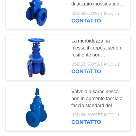
di acciaio inossidabile
INFORMATIVA
della valvola a
USD 50~500/SET MOQ:1 insieme
saracinesca dell'acqua
SULLA
CONTATTO
del cuneo
PRIVACY
La morbidezza ha
messo il corpo a sedere
resiliente non
aumentante del gambo
USD 50~500/SET MOQ:1 insieme
WCB della valvola a
CONTATTO
saracinesca dell'acqua
del ghisa
Valvola a saracinesca
non in aumento faccia a
faccia standard del
gambo della valvola a
USD 50~500/SET MOQ:1 insieme
saracinesca del tappo
CONTATTO
superiore