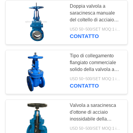
Doppia valvola a
saracinesca manuale
del coltello di acciaio
inossidabile della
USD 50~500/SET MOQ:1 insieme
valvola a saracinesca
CONTATTO
dell'acqua della flangia
Tipo di collegamento
flangiato commerciale
solido della valvola a
saracinesca dell'acciaio
USD 50~500/SET MOQ:1 insieme
fuso dell'acqua
CONTATTO
Valvola a saracinesca
d'ottone di acciaio
inossidabile della
valvola a saracinesca
USD 50~500/SET MOQ:1 insieme
dell'acqua del vapore