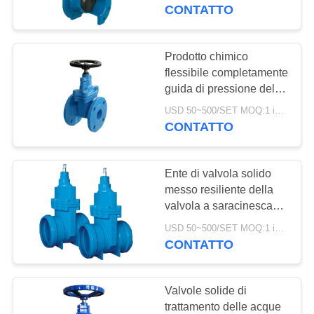
CONTROLLO
a saracinesca dell'acqua
CONTATTO
dell'ANSI del volante
DELLA
QUALITÀ
Prodotto chimico
flessibile completamente
guida di pressione della
CONTATTACI
valvola a saracinesca
USD 50~500/SET MOQ:1 insieme
del cuneo 1.6-16mpa
CONTATTO
NOTIZIE
resistente
Ente di valvola solido
CHIEDI UN
messo resiliente della
PREVENTIVO
valvola a saracinesca
del cuneo di EKB WCB
USD 50~500/SET MOQ:1 insieme
con l'estremità
CONTATTO
MAPPA
dell'incavo
DEL
Valvole solide di
SITO
trattamento delle acque