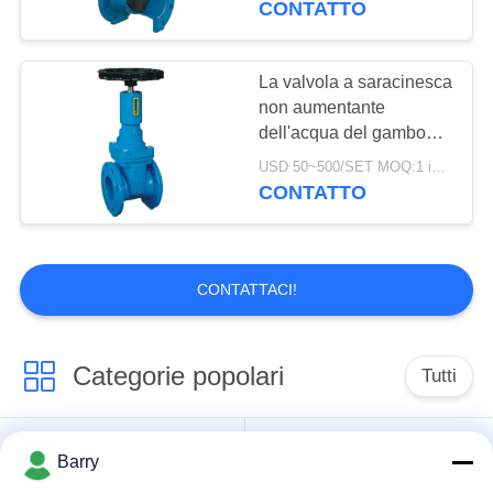
CONTATTO
industriale dell'olio
La valvola a saracinesca
non aumentante
dell'acqua del gambo
flangia resiliente ha
USD 50~500/SET MOQ:1 insieme
messo con l'esposizione
CONTATTO
del segnale
CONTATTACI!
Categorie popolari
Tutti
Regolatore di
Barry
Fisher Gas Regulator
pressione del gas