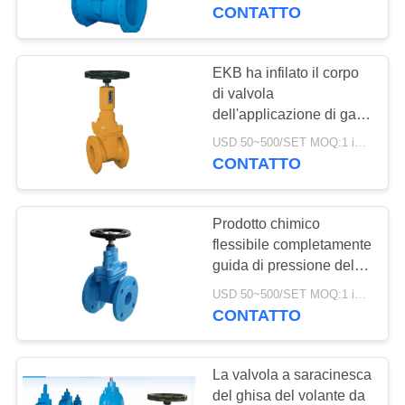
CONTROLLO
sicurezza della valvola a
CONTATTO
saracinesca
DELLA
QUALITÀ
EKB ha infilato il corpo
di valvola
dell'applicazione di gas
CONTATTACI
della valvola a
USD 50~500/SET MOQ:1 insieme
saracinesca WCB con
CONTATTO
NOTIZIE
l'indicatore di posizione
accurato
Prodotto chimico
CHIEDI UN
flessibile completamente
PREVENTIVO
guida di pressione della
valvola a saracinesca
USD 50~500/SET MOQ:1 insieme
del cuneo 1.6-16mpa
CONTATTO
MAPPA
resistente
DEL
La valvola a saracinesca
SITO
del ghisa del volante da