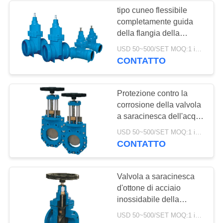
tipo cuneo flessibile
completamente guida
della flangia della
valvola a saracinesca
USD 50~500/SET MOQ:1 insieme
dell'acqua del ghisa di
CONTATTO
50mm
Protezione contro la
corrosione della valvola
a saracinesca dell'acqua
del coltello di marca di
USD 50~500/SET MOQ:1 insieme
SUFA per industria del
CONTATTO
rifornimento idrico
Valvola a saracinesca
d'ottone di acciaio
inossidabile della
valvola a saracinesca
USD 50~500/SET MOQ:1 insieme
dell'acqua del vapore