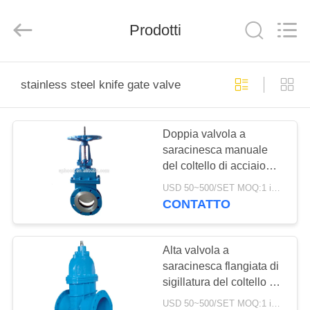
Suzhou
Ephood
Automation
Prodotti
Equipment
Co.,
Ltd..
All
Rights
CASA.
Reserved.
stainless steel knife gate valve
PRODOTTI
Doppia valvola a
saracinesca manuale
DI
del coltello di acciaio
NOI
inossidabile della
USD 50~500/SET MOQ:1 insieme
valvola a saracinesca
CONTATTO
dell'acqua della flangia
VISITA
ALLA
Alta valvola a
saracinesca flangiata di
FABBRICA
sigillatura del coltello di
acciaio inossidabile di
USD 50~500/SET MOQ:1 insieme