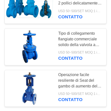
2 pollici delicatamente
INFORMATIVA
ha messo la dimensione
USD 50~500/SET MOQ:1 insieme
a sedere DN50-600 per
SULLA
CONTATTO
l'acqua
PRIVACY
Tipo di collegamento
flangiato commerciale
solido della valvola a
saracinesca dell'acciaio
USD 50~500/SET MOQ:1 insieme
fuso dell'acqua
CONTATTO
Operazione facile
resiliente di Seat del
gambo di aumento della
valvola a saracinesca
USD 50~500/SET MOQ:1 insieme
dell'acqua leggera di
CONTATTO
luce di segnalazione