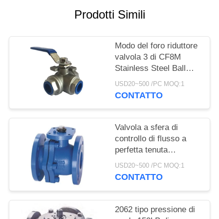
Prodotti Simili
INFORMATIVA
SULLA
Modo del foro riduttore
PRIVACY
valvola 3 di CF8M
Stainless Steel Ball
1000 PSI con il
USD20~500 /PC MOQ:1
collegamento del filo
CONTATTO
Valvola a sfera di
controllo di flusso a
perfetta tenuta
flessibile della
USD20~500 /PC MOQ:1
guarnizione della
CONTATTO
valvola a sfera duttile
molle del ferro
2062 tipo pressione di