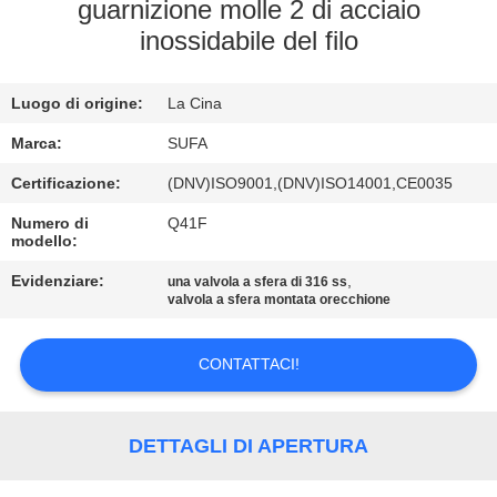
CONTROLLO
guarnizione molle 2 di acciaio
inossidabile del filo
DELLA
QUALITÀ
Luogo di origine:
La Cina
CONTATTACI
Marca:
SUFA
Certificazione:
(DNV)ISO9001,(DNV)ISO14001,CE0035
NOTIZIE
Numero di
Q41F
modello:
Evidenziare:
,
CHIEDI UN
una valvola a sfera di 316 ss
valvola a sfera montata orecchione
PREVENTIVO
CONTATTACI!
MAPPA
DEL
DETTAGLI DI APERTURA
SITO