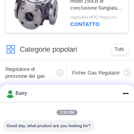
modo 150LB di
conclusione flangiata
valvola a sfera 5 di
negotiable MOQ:Negoziato
acciaio inossidabile
CONTATTO
Categorie popolari
Tutti
Regolatore di
Fisher Gas Regulator
pressione del gas
Barry
Moltiplicatore di
Valvola automatica di
pressione
DSC
differenziale
1:31 PM
Valvola a sfera
Good day, what product are you looking for?
valvola a saracinesca
dell'acciaio