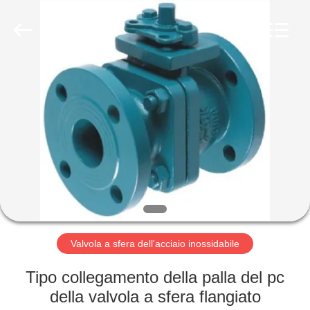
Suzhou
Ephood
Automation
Equipment
Co.,
Ltd..
All
Rights
CASA.
Reserved.
PRODOTTI
DI
NOI
VISITA
ALLA
Valvola a sfera dell'acciaio inossidabile
FABBRICA
Tipo collegamento della palla del pc
della valvola a sfera flangiato