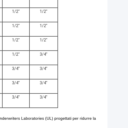
1/2"
1/2"
1/2"
1/2"
1/2"
1/2"
1/2"
3/4"
3/4"
3/4"
3/4"
3/4"
3/4"
3/4"
nderwriters Laboratories (UL) progettati per ridurre la