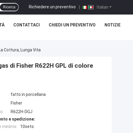
Richiedere un preventivo
|
Italian
Ricerca
TÀ
CONTATTACI
CHIEDI UN PREVENTIVO
NOTIZIE
La Cottura, Lunga Vita
gas di Fisher R622H GPL di colore
fatto in porcellana
Fisher
o:
R622H-DGJ
nto e spedizione:
e minimo:
10sets