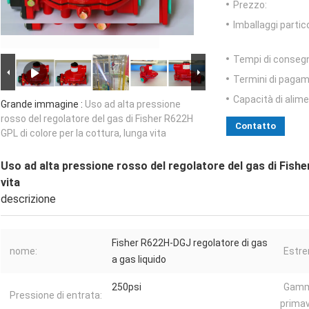
Prezzo:
Imballaggi partico
Tempi di conseg
Termini di pagam
Capacità di alim
Grande immagine :
Uso ad alta pressione
rosso del regolatore del gas di Fisher R622H
Contatto
GPL di colore per la cottura, lunga vita
Uso ad alta pressione rosso del regolatore del gas di Fishe
vita
descrizione
Fisher R622H-DGJ regolatore di gas
nome:
Estre
a gas liquido
250psi
Gamm
Pressione di entrata:
primav