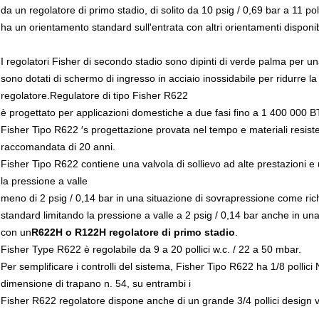
da un regolatore di primo stadio, di solito da 10 psig / 0,69 bar a 11 poll
ha un orientamento standard sull'entrata con altri orientamenti disponibi
I regolatori Fisher di secondo stadio sono dipinti di verde palma per una
sono dotati di schermo di ingresso in acciaio inossidabile per ridurre la 
regolatore.Regulatore di tipo Fisher R622
è progettato per applicazioni domestiche a due fasi fino a 1 400 000 
Fisher Tipo R622 ′s progettazione provata nel tempo e materiali resisten
raccomandata di 20 anni.
Fisher Tipo R622 contiene una valvola di sollievo ad alte prestazioni e 
la pressione a valle
meno di 2 psig / 0,14 bar in una situazione di sovrapressione come ric
standard limitando la pressione a valle a 2 psig / 0,14 bar anche in un
con un
R622H o R122H regolatore di primo stadio
.
Fisher Type R622 è regolabile da 9 a 20 pollici w.c. / 22 a 50 mbar.
Per semplificare i controlli del sistema, Fisher Tipo R622 ha 1/8 pollici NP
dimensione di trapano n. 54, su entrambi i
Fisher R622 regolatore dispone anche di un grande 3/4 pollici design 