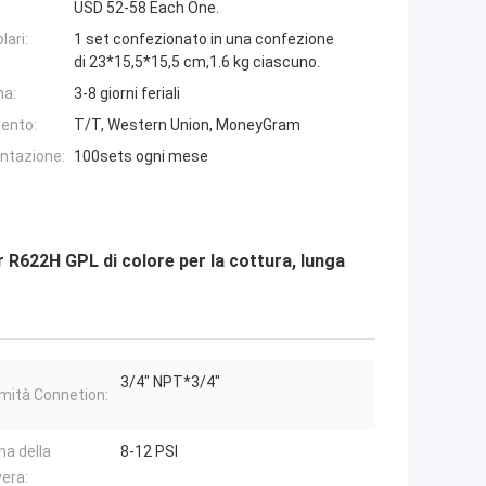
USD 52-58 Each One.
lari:
1 set confezionato in una confezione
di 23*15,5*15,5 cm,1.6 kg ciascuno.
na:
3-8 giorni feriali
ento:
T/T, Western Union, MoneyGram
entazione:
100sets ogni mese
r R622H GPL di colore per la cottura, lunga
3/4" NPT*3/4"
mità Connetion:
a della
8-12 PSI
era: