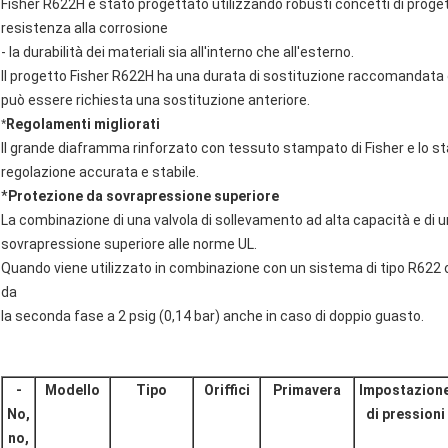
Fisher R622H è stato progettato utilizzando robusti concetti di prog
resistenza alla corrosione
- la durabilità dei materiali sia all'interno che all'esterno.
Il progetto Fisher R622H ha una durata di sostituzione raccomandata d
può essere richiesta una sostituzione anteriore.
*
Regolamenti migliorati
Il grande diaframma rinforzato con tessuto stampato di Fisher e lo st
regolazione accurata e stabile.
*
Protezione da sovrapressione superiore
La combinazione di una valvola di sollevamento ad alta capacità e di
sovrapressione superiore alle norme UL.
Quando viene utilizzato in combinazione con un sistema di tipo R622 o R
da
la seconda fase a 2 psig (0,14 bar) anche in caso di doppio guasto.
-
Modello
Tipo
Oriffici
Primavera
Impostazion
No,
di pressioni
no,