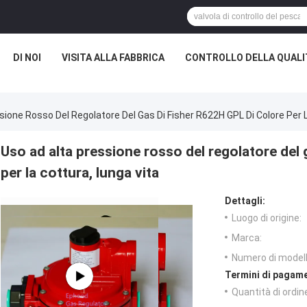
DI NOI
VISITA ALLA FABBRICA
CONTROLLO DELLA QUALI
sione Rosso Del Regolatore Del Gas Di Fisher R622H GPL Di Colore Per 
Uso ad alta pressione rosso del regolatore del 
per la cottura, lunga vita
Dettagli:
Luogo di origine:
Marca:
Numero di modell
Termini di pagame
Quantità di ordin