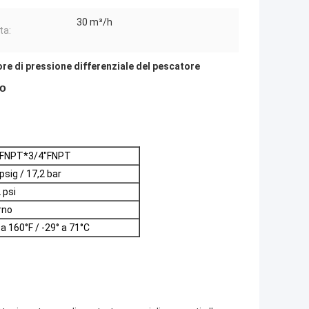
30 m³/h
ta:
re di pressione differenziale del pescatore
do
"FNPT*3/4"FNPT
psig / 17,2 bar
 psi
rno
 a 160°F / -29° a 71°C