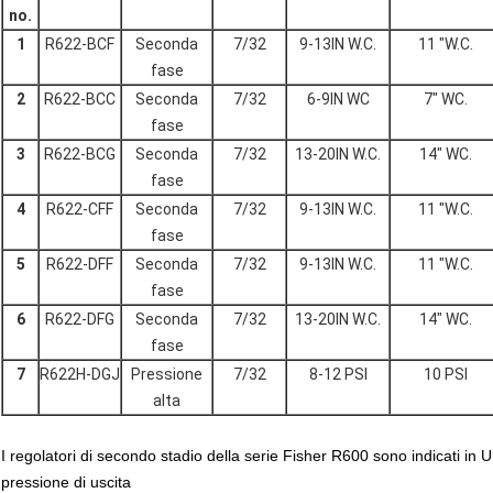
no.
1
R622-BCF
Seconda
7/32
9-13IN W.C.
11 "W.C.
fase
2
R622-BCC
Seconda
7/32
6-9IN WC
7" WC.
fase
3
R622-BCG
Seconda
7/32
13-20IN W.C.
14" WC.
fase
4
R622-CFF
Seconda
7/32
9-13IN W.C.
11 "W.C.
fase
5
R622-DFF
Seconda
7/32
9-13IN W.C.
11 "W.C.
fase
6
R622-DFG
Seconda
7/32
13-20IN W.C.
14" WC.
fase
7
R622H-DGJ
Pressione
7/32
8-12 PSI
10 PSI
alta
I regolatori di secondo stadio della serie Fisher R600 sono indicati in U
pressione di uscita