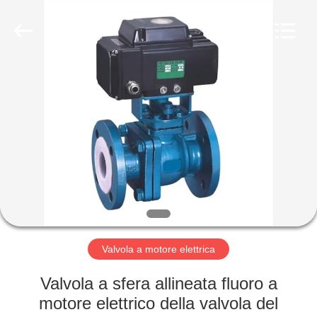
Suzhou
Ephood
Automation
Equipment
Co.,
Ltd..
All
Rights
CASA.
Reserved.
PRODOTTI
DI
NOI
VISITA
ALLA
Valvola a motore elettrica
FABBRICA
Valvola a sfera allineata fluoro a
motore elettrico della valvola del