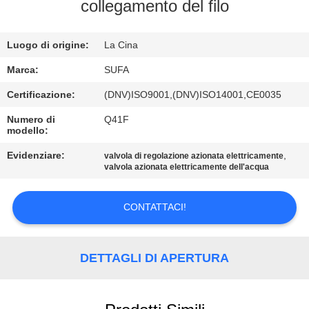
CONTROLLO
collegamento del filo
DELLA
Luogo di origine:
La Cina
QUALITÀ
Marca:
SUFA
CONTATTACI
Certificazione:
(DNV)ISO9001,(DNV)ISO14001,CE0035
Numero di
Q41F
modello:
NOTIZIE
Evidenziare:
,
valvola di regolazione azionata elettricamente
valvola azionata elettricamente dell'acqua
CHIEDI UN
PREVENTIVO
CONTATTACI!
MAPPA
DETTAGLI DI APERTURA
DEL
SITO