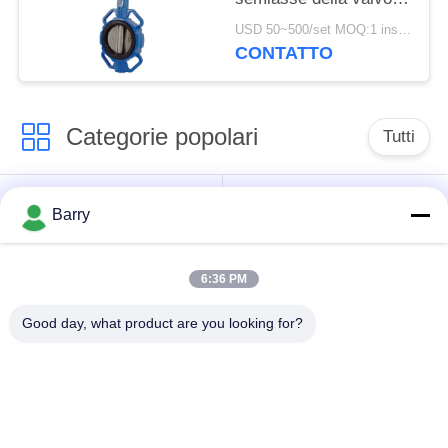
della depurazione delle
USD 50~500/set MOQ:1 insieme
acque
CONTATTO
Categorie popolari
Tutti
Regolatore di
Fisher Gas Regulator
Barry
pressione del gas
6:36 PM
Moltiplicatore di
Valvola automatica di
pressione
DSC
Good day, what product are you looking for?
differenziale
Valvola a sfera
valvola a saracinesca
dell'acciaio
dell'acqua
inossidabile