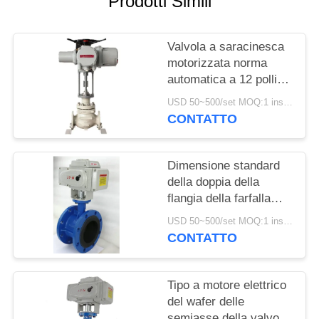
Prodotti Simili
INFORMATIVA
Valvola a saracinesca
SULLA
motorizzata norma
PRIVACY
automatica a 12 pollici
DN300 con l'azionatore
USD 50~500/set MOQ:1 insieme
elettrico
CONTATTO
Dimensione standard
della doppia della
flangia della farfalla
valvola azionata
USD 50~500/set MOQ:1 insieme
elettricamente
CONTATTO
dell'acqua
Tipo a motore elettrico
del wafer delle
semiasse della valvola