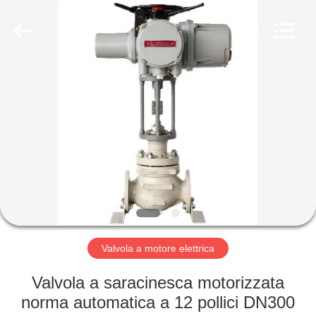
Suzhou
Ephood
Automation
Equipment
Co.,
Ltd..
All
Rights
CASA.
Reserved.
PRODOTTI
DI
NOI
VISITA
ALLA
Valvola a motore elettrica
FABBRICA
Valvola a saracinesca motorizzata
norma automatica a 12 pollici DN300