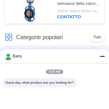
semiasse della valvola
della depurazione delle
USD 50~500/set MOQ:1 insieme
acque
CONTATTO
Categorie popolari
Tutti
Regolatore di
Fisher Gas Regulator
Barry
pressione del gas
5:59 AM
Moltiplicatore di
Valvola automatica di
pressione
DSC
Good day, what product are you looking for?
differenziale
Valvola a sfera
valvola a saracinesca
dell'acciaio
dell'acqua