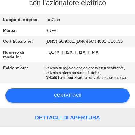
CONTROLLO
con l'azionatore elettrico
DELLA
Luogo di origine:
La Cina
QUALITÀ
Marca:
SUFA
CONTATTACI
Certificazione:
(DNV)ISO9001,(DNV)ISO14001,CE0035
Numero di
HQ14X, H42X, H41X, H44X
modello:
NOTIZIE
Evidenziare:
,
valvola di regolazione azionata elettricamente
,
valvola a sfera attivata elettrica
CHIEDI UN
DN300 ha motorizzato la valvola a saracinesca
PREVENTIVO
CONTATTACI!
MAPPA
DEL
DETTAGLI DI APERTURA
SITO