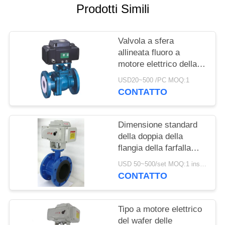
Prodotti Simili
INFORMATIVA
SULLA
Valvola a sfera
PRIVACY
allineata fluoro a
motore elettrico della
valvola del
USD20~500 /PC MOQ:1
collegamento del filo
CONTATTO
Dimensione standard
della doppia della
flangia della farfalla
valvola azionata
USD 50~500/set MOQ:1 insieme
elettricamente
CONTATTO
dell'acqua
Tipo a motore elettrico
del wafer delle