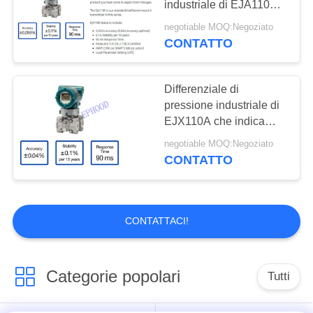
industriale di EJA110E
5
per la misura livellata
negotiable MOQ:Negoziato
valvola azionata
CONTATTO
pneumatica
Differenziale di
pressione industriale di
EJX110A che indica
trasmettitore per la
negotiable MOQ:Negoziato
misura livellata
CONTATTO
4
Posizionatore della
valvola di Digital
CONTATTACI!
Categorie popolari
Tutti
14