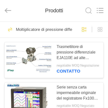
Suzhou
Ephood
Automation
Prodotti
Equipment
Co.,
Ltd..
All
Rights
CASA.
23
Reserved.
Moltiplicatore di pressione differenziale
Regolatore di
PRODOTTI
pressione del gas
Trasmettitore di
pressione differenziale
DI
EJA110E ad alte
NOI
prestazioni di
negotiable MOQ:Negoziazione
YOKOGAWA
CONTATTO
44
VISITA
Fisher Gas
ALLA
Serie senza carta
impermeabile originale
FABBRICA
Regulator
del registratore Fx1000
di Yokogawa Giappone
negotiable MOQ:Negoziato