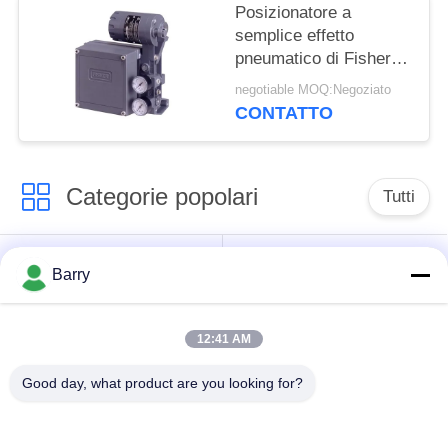
Posizionatore a
semplice effetto
pneumatico di Fisher
3582, tipo elettro
negotiable MOQ:Negoziato
posizionatore della
CONTATTO
valvola pneumatica di
3582i
Categorie popolari
Tutti
Regolatore di
Fisher Gas Regulator
Barry
pressione del gas
12:41 AM
Moltiplicatore di
Valvola automatica di
pressione
DSC
Good day, what product are you looking for?
differenziale