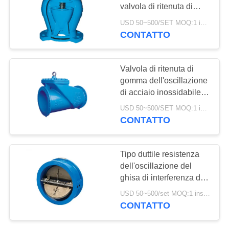
valvola di ritenuta di
INFORMATIVA
acciaio inossidabile
USD 50~500/SET MOQ:1 insieme
dell'ascensore di
SULLA
CONTATTO
silenzio WCB
PRIVACY
Valvola di ritenuta di
gomma dell'oscillazione
di acciaio inossidabile
della falda per il vapore
USD 50~500/SET MOQ:1 insieme
dell'olio e dell'acqua
CONTATTO
Tipo duttile resistenza
dell'oscillazione del
ghisa di interferenza di
operazione di sicurezza
USD 50~500/set MOQ:1 insieme
della valvola di ritenuta
CONTATTO