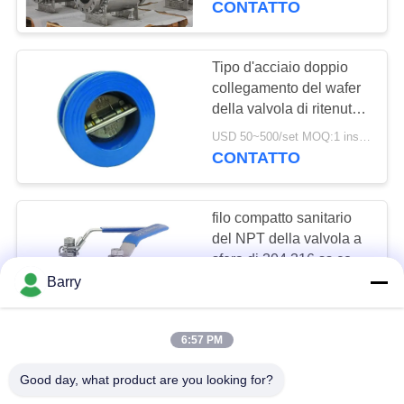
CONTATTO
Tipo d'acciaio doppio
collegamento del wafer
della valvola di ritenuta
di PlateStainless della
USD 50~500/set MOQ:1 insieme
flangia
CONTATTO
filo compatto sanitario
del NPT della valvola a
sfera di 304 316 ss con
la guarnizione arrotolata
Barry
USD20~500 /PC MOQ:1
a spirale
CONTATTO
6:57 PM
Modo 2 che salda la
Good day, what product are you looking for?
valvola a sfera infilata di