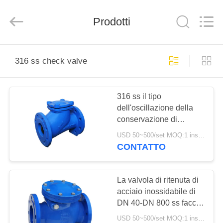
Suzhou
Ephood
Automation
Prodotti
Equipment
Co.,
Ltd..
All
Rights
CASA.
Reserved.
316 ss check valve
PRODOTTI
316 ss il tipo
dell'oscillazione della
DI
conservazione di
NOI
contropressione della
USD 50~500/set MOQ:1 insieme
valvola a sfera di acciaio
CONTATTO
inossidabile della
VISITA
valvola di ritenuta
ALLA
La valvola di ritenuta di
acciaio inossidabile di
FABBRICA
DN 40-DN 800 ss faccia
a faccia oscilla la
USD 50~500/set MOQ:1 insieme