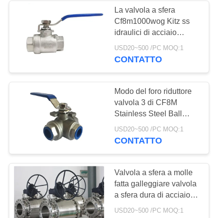
La valvola a sfera
Cf8m1000wog Kitz ss
idraulici di acciaio
inossidabile dell'acqua
USD20~500 /PC MOQ:1
infila la valvola a sfera di
CONTATTO
BSP
Modo del foro riduttore
valvola 3 di CF8M
Stainless Steel Ball
1000 PSI con il
USD20~500 /PC MOQ:1
collegamento del filo
CONTATTO
Valvola a sfera a molle
fatta galleggiare valvola
a sfera dura di acciaio
inossidabile della
USD20~500 /PC MOQ:1
guarnizione