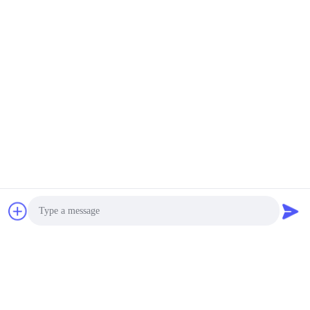
acciaio inossidabile per
gas ed acqua
USD20~500 /PC MOQ:1
CONTATTO
Titanio puntiglioso della
valvola a sfera resistente
chimica di tre pezzi o
materiale degli ss
USD20~500 /PC MOQ:1
CONTATTO
CONTATTACI!
Categorie popolari
Tutti
Photo