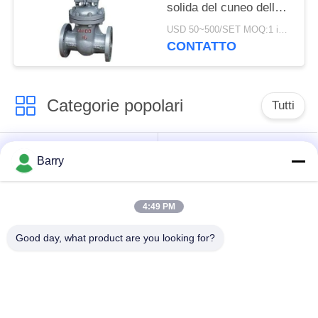
solida del cuneo della
valvola a saracinesca
USD 50~500/SET MOQ:1 insieme
dell'acqua del cuneo
CONTATTO
DN15-1000
Categorie popolari
Tutti
Regolatore di
Fisher Gas Regulator
Barry
pressione del gas
4:49 PM
Moltiplicatore di
Valvola automatica di
pressione
DSC
Good day, what product are you looking for?
differenziale
Valvola a sfera
valvola a saracinesca
dell'acciaio
dell'acqua