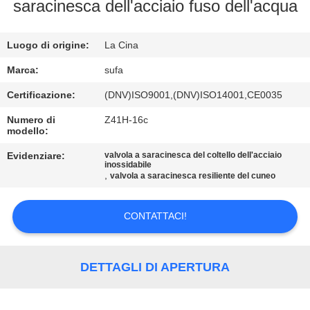
CONTROLLO
saracinesca dell'acciaio fuso dell'acqua
DELLA
Luogo di origine:
La Cina
QUALITÀ
Marca:
sufa
CONTATTACI
Certificazione:
(DNV)ISO9001,(DNV)ISO14001,CE0035
Numero di
Z41H-16c
modello:
NOTIZIE
Evidenziare:
valvola a saracinesca del coltello dell'acciaio
inossidabile
,
CHIEDI UN
valvola a saracinesca resiliente del cuneo
PREVENTIVO
CONTATTACI!
MAPPA
DEL
DETTAGLI DI APERTURA
SITO