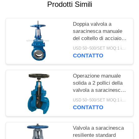
Prodotti Simili
INFORMATIVA
SULLA
Doppia valvola a
PRIVACY
saracinesca manuale
del coltello di acciaio
inossidabile della
USD 50~500/SET MOQ:1 insieme
valvola a saracinesca
CONTATTO
dell'acqua della flangia
Operazione manuale
solida a 2 pollici della
valvola a saracinesca
del cuneo della valvola
USD 50~500/SET MOQ:1 insieme
a saracinesca
CONTATTO
dell'acqua dell'ANSI del
volante
Valvola a saracinesca
resiliente standard