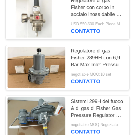
Regolatore di gas
Fisher con corpo in
INFORMATIVA
acciaio inossidabile e
SULLA
pressione di entrata di
USD 550-600 Each Piece MOQ:10sets
250 psi per applicazioni
PRIVACY
CONTATTO
offshore
Regolatore di gas
Fisher 289HH con 6,9
Bar Max Inlet Pressure
45-75psi Spring Range
negotiable MOQ:10 set
e Nitrile Diaphragm
CONTATTO
Sistemi 299H del fuoco
& di gas di Fisher Gas
Pressure Regulator For
dell'americano di lunga
negotiable MOQ:Negoziato
vita
CONTATTO