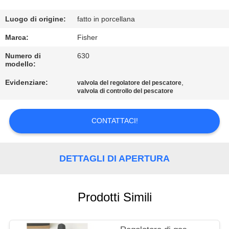
CONTROLLO
DELLA
Luogo di origine:
fatto in porcellana
QUALITÀ
Marca:
Fisher
Numero di
630
modello:
CONTATTACI
Evidenziare:
,
valvola del regolatore del pescatore
valvola di controllo del pescatore
NOTIZIE
CONTATTACI!
CHIEDI UN
PREVENTIVO
DETTAGLI DI APERTURA
MAPPA
Prodotti Simili
DEL
SITO