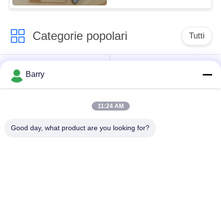
Categorie popolari
Tutti
Regolatore di
Fisher Gas Regulator
Barry
pressione del gas
11:24 AM
Moltiplicatore di
Valvola automatica di
pressione
DSC
Good day, what product are you looking for?
differenziale
Valvola a sfera
valvola a saracinesca
dell'acciaio
dell'acqua
inossidabile
valvola di globo
valvola a farfalla