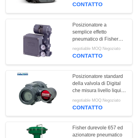
CONTROLLO
145 della valvola di
CONTATTO
Digital dell'input del
DELLA
posizionatore della
QUALITÀ
valvola di Fisher
Posizionatore a
DVC6200
semplice effetto
pneumatico di Fisher
CONTATTACI
3582, tipo elettro
negotiable MOQ:Negoziato
posizionatore della
CONTATTO
NOTIZIE
valvola pneumatica di
3582i
Posizionatore standard
CHIEDI UN
della valvola di Digital
PREVENTIVO
che misura livello liquido
con i sensori livellati
negotiable MOQ:Negoziato
CONTATTO
MAPPA
DEL
Fisher durevole 657 ed
SITO
azionatore pneumatico