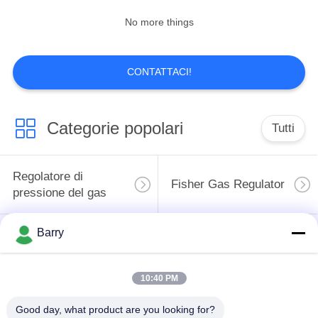
No more things
CONTATTACI!
Categorie popolari
Tutti
Regolatore di
Fisher Gas Regulator
pressione del gas
Barry
Moltiplicatore di
Valvola automatica di
pressione
DSC
differenziale
10:40 PM
Valvola a sfera
Good day, what product are you looking for?