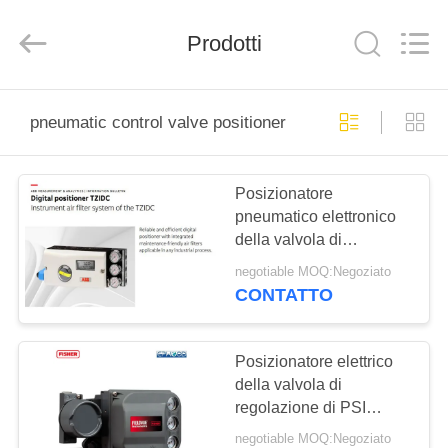
Suzhou
Ephood
Automation
Prodotti
Equipment
Co.,
Ltd..
All
Rights
CASA.
Reserved.
pneumatic control valve positioner
PRODOTTI
Posizionatore
pneumatico elettronico
DI
della valvola di
NOI
regolazione del
negotiable MOQ:Negoziato
posizionatore della
CONTATTO
valvola di Digital del
VISITA
collegamento del filo
ALLA
Posizionatore elettrico
della valvola di
FABBRICA
regolazione di PSI
Fisher del posizionatore
negotiable MOQ:Negoziato