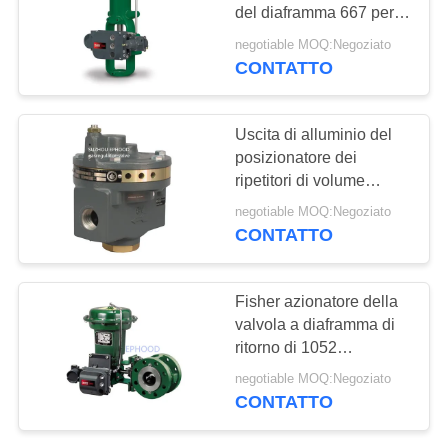
del diaframma 667 per la
INFORMATIVA
valvola di regolazione
negotiable MOQ:Negoziato
SULLA
CONTATTO
PRIVACY
Uscita di alluminio del
posizionatore dei
ripetitori di volume
2625NS della valvola a
negotiable MOQ:Negoziato
gas di Fisher 2625
CONTATTO
Fisher azionatore della
valvola a diaframma di
ritorno di 1052
primavere, azionatore
negotiable MOQ:Negoziato
rotatorio del diaframma
CONTATTO