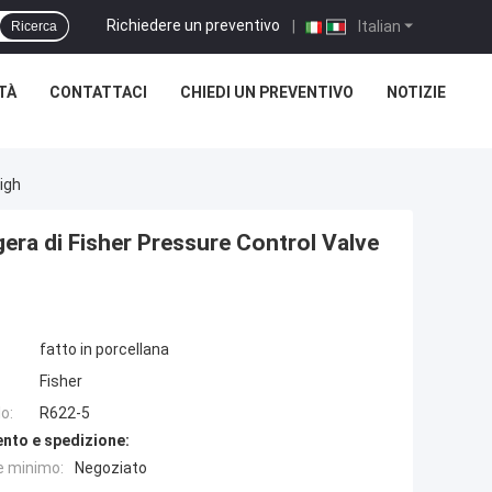
Richiedere un preventivo
|
Italian
Ricerca
TÀ
CONTATTACI
CHIEDI UN PREVENTIVO
NOTIZIE
igh
gera di Fisher Pressure Control Valve
fatto in porcellana
Fisher
o:
R622-5
nto e spedizione:
e minimo:
Negoziato