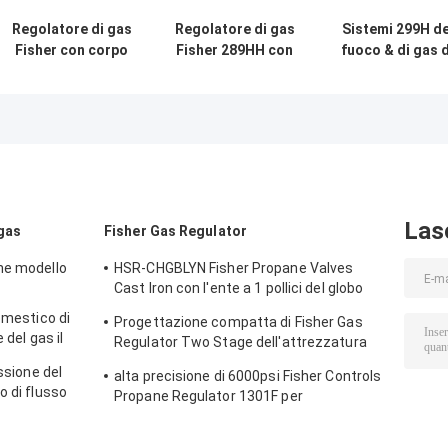
Regolatore di gas
Regolatore di gas
Sistemi 299H de
Fisher con corpo
Fisher 289HH con
fuoco & di gas d
in acciaio
6,9 Bar Max Inlet
Fisher Gas
inossidabile e
Pressure 45-
Pressure
pressione di
75psi Spring
Regulator For
entrata di 250 psi
Range e Nitrile
dell'americano 
per applicazioni
Diaphragm
lunga vita
offshore
Las
 gas
Fisher Gas Regulator
ne modello
HSR-CHGBLYN Fisher Propane Valves
Cast Iron con l'ente a 1 pollici del globo
del NPT
omestico di
Progettazione compatta di Fisher Gas
 del gas il
Regulator Two Stage dell'attrezzatura
rpo del
del riscaldamento a gas
essione del
alta precisione di 6000psi Fisher Controls
o di flusso
Propane Regulator 1301F per
 alta
compressione