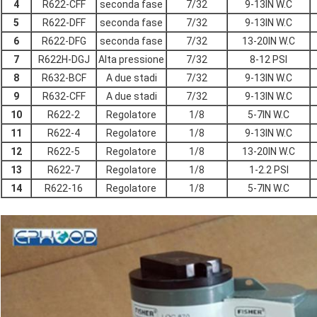
4
R622-CFF
seconda fase
7/32
9-13IN W.C
5
R622-DFF
seconda fase
7/32
9-13IN W.C
6
R622-DFG
seconda fase
7/32
13-20IN W.C
7
R622H-DGJ
Alta pressione
7/32
8-12 PSI
8
R632-BCF
A due stadi
7/32
9-13IN W.C
9
R632-CFF
A due stadi
7/32
9-13IN W.C
10
R622-2
Regolatore
1/8
5-7IN W.C
11
R622-4
Regolatore
1/8
9-13IN W.C
12
R622-5
Regolatore
1/8
13-20IN W.C
13
R622-7
Regolatore
1/8
1-2.2 PSI
14
R622-16
Regolatore
1/8
5-7IN W.C