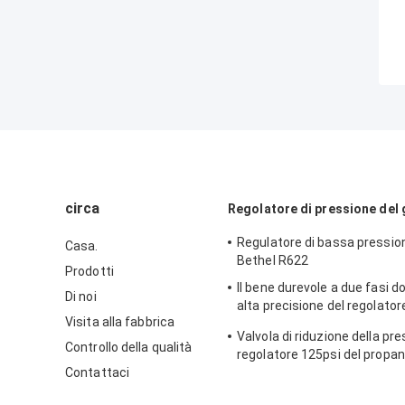
circa
Regolatore di pressione del
Regulatore di bassa pressio
Casa.
Bethel R622
Prodotti
Il bene durevole a due fasi d
Di noi
alta precisione del regolatore
Visita alla fabbrica
modello di Sensus 496 del co
Valvola di riduzione della pr
ghisa
Controllo della qualità
regolatore 125psi del propan
Contattaci
del modello 243-12 di Sensus