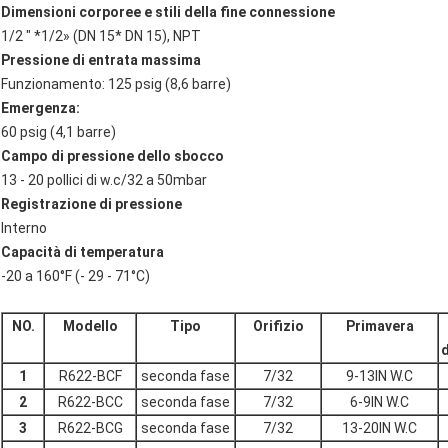
Dimensioni corporee e stili della fine connessione
1/2 " *1/2» (DN 15* DN 15), NPT
Pressione di entrata massima
Funzionamento: 125 psig (8,6 barre)
Emergenza:
60 psig (4,1 barre)
Campo di pressione dello sbocco
13 - 20 pollici di w.c/32 a 50mbar
Registrazione di pressione
Interno
Capacità di temperatura
-20 a 160°F (- 29 - 71°C)
NO.
Modello
Tipo
Orifizio
Primavera
d
1
R622-BCF
seconda fase
7/32
9-13IN W.C
2
R622-BCC
seconda fase
7/32
6-9IN W.C
3
R622-BCG
seconda fase
7/32
13-20IN W.C