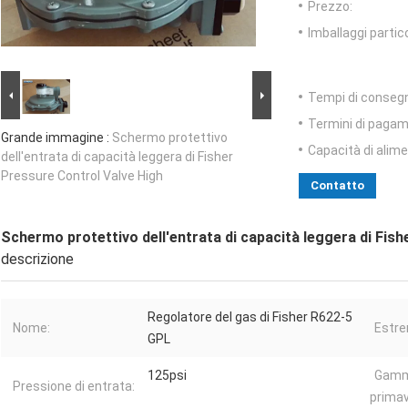
Prezzo:
Imballaggi partico
Tempi di conseg
Termini di pagam
Grande immagine :
Schermo protettivo
Capacità di alim
dell'entrata di capacità leggera di Fisher
Pressure Control Valve High
Contatto
Schermo protettivo dell'entrata di capacità leggera di Fis
descrizione
Regolatore del gas di Fisher R622-5
Nome:
Estre
GPL
125psi
Gamm
Pressione di entrata:
primav