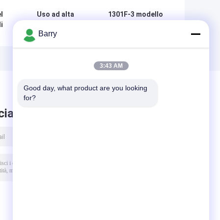
l
Uso ad alta
1301F-3 modello
i
pressione rosso
Fisher Gas
Barry
del regolatore del
Pressure
gas di Fisher
Regulator, Fisher
R622H GPL di
Flow Control
di
colore per la
Valve
3:43 AM
cottura, lunga
vita
Good day, what product are you looking 
for?
ciare messaggio