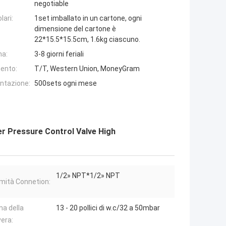
negotiable
lari:
1set imballato in un cartone, ogni
dimensione del cartone è
22*15.5*15.5cm, 1.6kg ciascuno.
na:
3-8 giorni feriali
ento:
T/T, Western Union, MoneyGram
entazione:
500sets ogni mese
her Pressure Control Valve High
1/2» NPT*1/2» NPT
mità Connetion:
a della
13 - 20 pollici di w.c/32 a 50mbar
era: