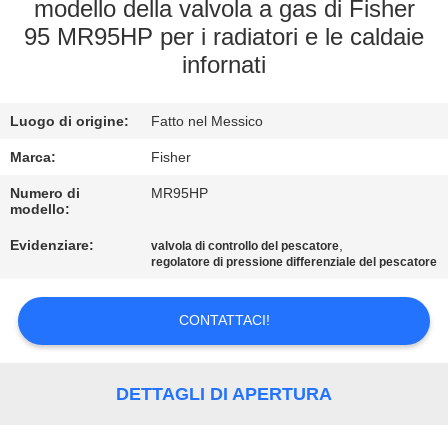
CONTROLLO
modello della valvola a gas di Fisher
95 MR95HP per i radiatori e le caldaie
DELLA
infornati
QUALITÀ
Luogo di origine:
Fatto nel Messico
CONTATTACI
Marca:
Fisher
NOTIZIE
Numero di
MR95HP
modello:
Evidenziare:
,
valvola di controllo del pescatore
CHIEDI UN
regolatore di pressione differenziale del pescatore
PREVENTIVO
CONTATTACI!
MAPPA
DEL
DETTAGLI DI APERTURA
SITO