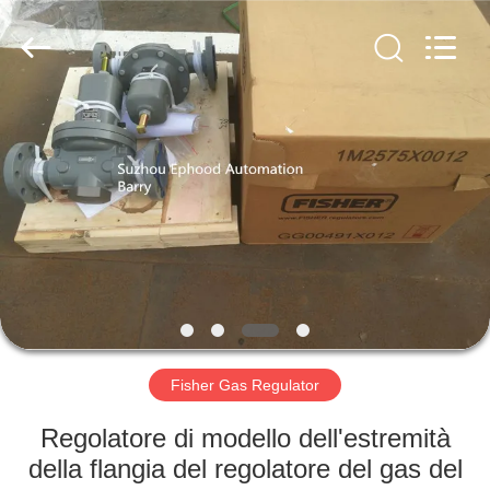
Suzhou
Ephood
Automation
Equipment
Co.,
Ltd..
All
Rights
CASA.
Reserved.
PRODOTTI
DI
NOI
VISITA
ALLA
Fisher Gas Regulator
FABBRICA
Regolatore di modello dell'estremità
della flangia del regolatore del gas del