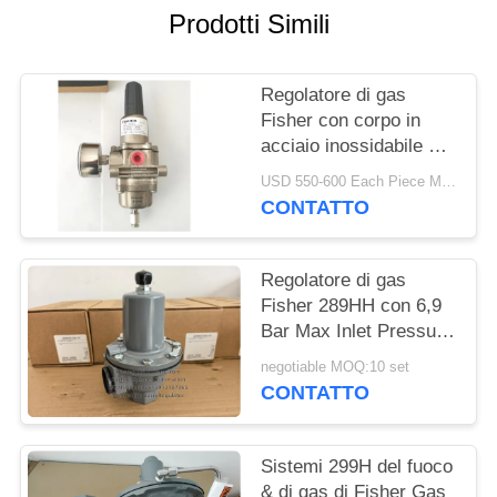
Prodotti Simili
INFORMATIVA
SULLA
Regolatore di gas
PRIVACY
Fisher con corpo in
acciaio inossidabile e
pressione di entrata di
USD 550-600 Each Piece MOQ:10sets
250 psi per applicazioni
CONTATTO
offshore
Regolatore di gas
Fisher 289HH con 6,9
Bar Max Inlet Pressure
45-75psi Spring Range
negotiable MOQ:10 set
e Nitrile Diaphragm
CONTATTO
Sistemi 299H del fuoco
& di gas di Fisher Gas