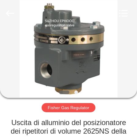
Suzhou
Ephood
Automation
Equipment
Co.,
Ltd..
All
Rights
CASA.
Reserved.
PRODOTTI
DI
NOI
VISITA
ALLA
Fisher Gas Regulator
FABBRICA
Uscita di alluminio del posizionatore
dei ripetitori di volume 2625NS della