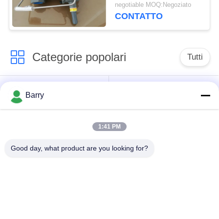
dell'americano di lunga
negotiable MOQ:Negoziato
vita
CONTATTO
Categorie popolari
Tutti
Regolatore di
Fisher Gas Regulator
Barry
pressione del gas
1:41 PM
Moltiplicatore di
Valvola automatica di
pressione
DSC
Good day, what product are you looking for?
differenziale
Valvola a sfera
valvola a saracinesca
dell'acciaio
dell'acqua
inossidabile