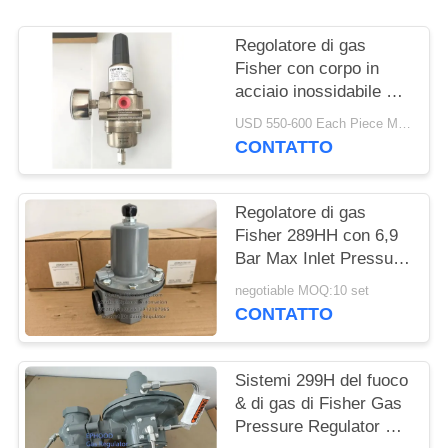
INFORMATIVA
Regolatore di gas
SULLA
Fisher con corpo in
acciaio inossidabile e
PRIVACY
pressione di entrata di
USD 550-600 Each Piece MOQ:10sets
250 psi per applicazioni
CONTATTO
offshore
Regolatore di gas
Fisher 289HH con 6,9
Bar Max Inlet Pressure
45-75psi Spring Range
negotiable MOQ:10 set
e Nitrile Diaphragm
CONTATTO
Sistemi 299H del fuoco
& di gas di Fisher Gas
Pressure Regulator For