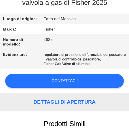
CONTROLLO
valvola a gas di Fisher 2625
DELLA
Luogo di origine:
Fatto nel Messico
QUALITÀ
Marca:
Fisher
CONTATTACI
Numero di
2625
modello:
Evidenziare:
regolatore di pressione differenziale del pescatore
NOTIZIE
,
,
valvola di controllo del pescatore
Fisher Gas Valve di alluminio
CHIEDI UN
CONTATTACI!
PREVENTIVO
MAPPA
DETTAGLI DI APERTURA
DEL
SITO
Prodotti Simili