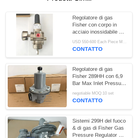
INFORMATIVA
Regolatore di gas
SULLA
Fisher con corpo in
PRIVACY
acciaio inossidabile e
pressione di entrata di
USD 550-600 Each Piece MOQ:10sets
250 psi per applicazioni
CONTATTO
offshore
Regolatore di gas
Fisher 289HH con 6,9
Bar Max Inlet Pressure
45-75psi Spring Range
negotiable MOQ:10 set
e Nitrile Diaphragm
CONTATTO
Sistemi 299H del fuoco
& di gas di Fisher Gas
Pressure Regulator For