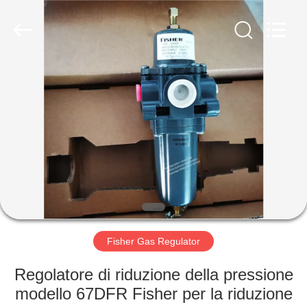
Suzhou
Ephood
Automation
Equipment
Co.,
Ltd..
All
Rights
CASA.
Reserved.
PRODOTTI
DI
NOI
VISITA
ALLA
Fisher Gas Regulator
FABBRICA
Regolatore di riduzione della pressione
modello 67DFR Fisher per la riduzione