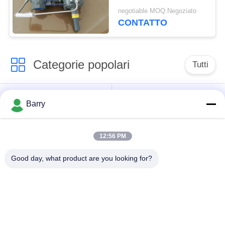
dell'americano di lunga
negotiable MOQ:Negoziato
vita
CONTATTO
Categorie popolari
Tutti
Regolatore di
Fisher Gas Regulator
Barry
pressione del gas
12:56 PM
Moltiplicatore di
Valvola automatica di
pressione
DSC
Good day, what product are you looking for?
differenziale
Valvola a sfera
valvola a saracinesca
dell'acciaio
dell'acqua
inossidabile