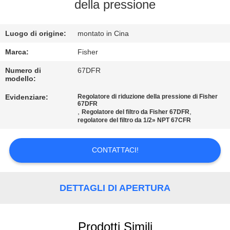
CONTROLLO
della pressione
DELLA
Luogo di origine:
montato in Cina
QUALITÀ
Marca:
Fisher
CONTATTACI
Numero di
67DFR
modello:
Evidenziare:
Regolatore di riduzione della pressione di Fisher
NOTIZIE
67DFR
,
,
Regolatore del filtro da Fisher 67DFR
regolatore del filtro da 1/2» NPT 67CFR
CHIEDI UN
PREVENTIVO
CONTATTACI!
MAPPA
DETTAGLI DI APERTURA
DEL
SITO
Prodotti Simili