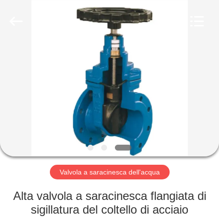
Suzhou
Ephood
Automation
Equipment
Co.,
Ltd..
All
Rights
CASA.
Reserved.
PRODOTTI
DI
NOI
VISITA
ALLA
Valvola a saracinesca dell'acqua
FABBRICA
Alta valvola a saracinesca flangiata di
sigillatura del coltello di acciaio