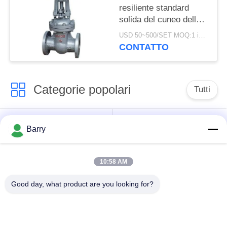
resiliente standard
solida del cuneo della
valvola a saracinesca
USD 50~500/SET MOQ:1 insieme
dell'acqua del cuneo
CONTATTO
DN15-1000
Categorie popolari
Tutti
Regolatore di
Fisher Gas Regulator
Barry
pressione del gas
10:58 AM
Moltiplicatore di
Valvola automatica di
pressione
DSC
Good day, what product are you looking for?
differenziale
Valvola a sfera
valvola a saracinesca