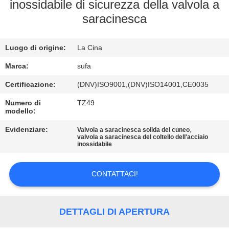
CONTROLLO
inossidabile di sicurezza della valvola a
saracinesca
DELLA
QUALITÀ
Luogo di origine:
La Cina
CONTATTACI
Marca:
sufa
Certificazione:
(DNV)ISO9001,(DNV)ISO14001,CE0035
NOTIZIE
Numero di
TZ49
modello:
Evidenziare:
,
CHIEDI UN
Valvola a saracinesca solida del cuneo
valvola a saracinesca del coltello dell'acciaio
inossidabile
PREVENTIVO
CONTATTACI!
MAPPA
DEL
DETTAGLI DI APERTURA
SITO