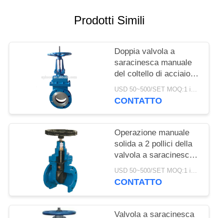
INFORMATIVA
Prodotti Simili
SULLA
PRIVACY
Doppia valvola a
saracinesca manuale
del coltello di acciaio
inossidabile della
USD 50~500/SET MOQ:1 insieme
valvola a saracinesca
CONTATTO
dell'acqua della flangia
Operazione manuale
solida a 2 pollici della
valvola a saracinesca
del cuneo della valvola
USD 50~500/SET MOQ:1 insieme
a saracinesca
CONTATTO
dell'acqua dell'ANSI del
volante
Valvola a saracinesca