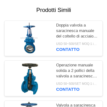
INFORMATIVA
Prodotti Simili
SULLA
PRIVACY
Doppia valvola a
saracinesca manuale
del coltello di acciaio
inossidabile della
USD 50~500/SET MOQ:1 insieme
valvola a saracinesca
CONTATTO
dell'acqua della flangia
Operazione manuale
solida a 2 pollici della
valvola a saracinesca
del cuneo della valvola
USD 50~500/SET MOQ:1 insieme
a saracinesca
CONTATTO
dell'acqua dell'ANSI del
volante
Valvola a saracinesca