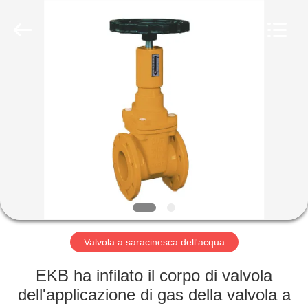
Suzhou
Ephood
Automation
Equipment
Co.,
Ltd..
All
Rights
CASA.
Reserved.
PRODOTTI
DI
NOI
VISITA
ALLA
Valvola a saracinesca dell'acqua
FABBRICA
EKB ha infilato il corpo di valvola
dell'applicazione di gas della valvola a