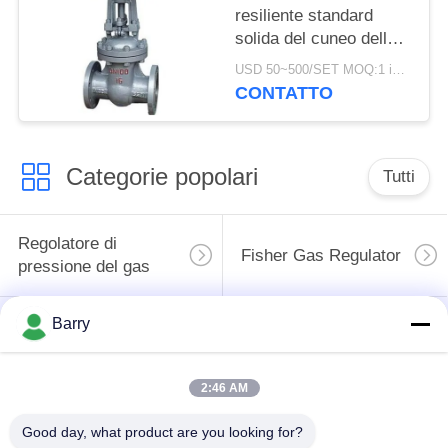
resiliente standard
solida del cuneo della
valvola a saracinesca
USD 50~500/SET MOQ:1 insieme
dell'acqua del cuneo
CONTATTO
DN15-1000
Categorie popolari
Tutti
Regolatore di
Fisher Gas Regulator
pressione del gas
Barry
Moltiplicatore di
Valvola automatica di
pressione
DSC
differenziale
2:46 AM
Valvola a sfera
Good day, what product are you looking for?
valvola a saracinesca