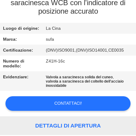
CONTROLLO
saracinesca WCB con l'indicatore di
posizione accurato
DELLA
QUALITÀ
Luogo di origine:
La Cina
CONTATTACI
Marca:
sufa
Certificazione:
(DNV)ISO9001,(DNV)ISO14001,CE0035
NOTIZIE
Numero di
Z41H-16c
modello:
Evidenziare:
,
CHIEDI UN
Valvola a saracinesca solida del cuneo
valvola a saracinesca del coltello dell'acciaio
inossidabile
PREVENTIVO
CONTATTACI!
MAPPA
DEL
DETTAGLI DI APERTURA
SITO