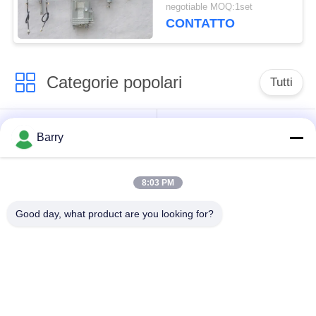
vaporizzatore del gas
negotiable MOQ:1set
di GPL al bruciatore a
CONTATTO
gas
Categorie popolari
Tutti
Regolatore di
Fisher Gas Regulator
Barry
pressione del gas
8:03 PM
Moltiplicatore di
Valvola automatica di
pressione
DSC
Good day, what product are you looking for?
differenziale
Valvola a sfera
valvola a saracinesca
dell'acciaio
dell'acqua
inossidabile