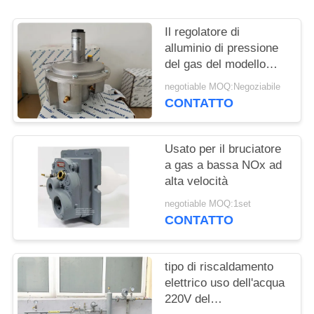
INFORMATIVA
Il regolatore di
SULLA
alluminio di pressione
del gas del modello
PRIVACY
FGDR32/50 con
negotiable MOQ:Negoziabile
costruito in filtro Italia
CONTATTO
Giuliani Anello ha fatto
Usato per il bruciatore
a gas a bassa NOx ad
alta velocità
negotiable MOQ:1set
CONTATTO
tipo di riscaldamento
elettrico uso dell'acqua
220V del