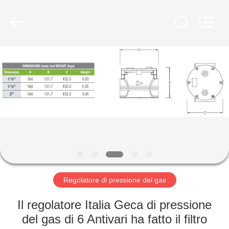
Suzhou
Ephood
Automation
Equipment
Co.,
Ltd..
All
Rights
CASA.
Reserved.
PRODOTTI
DI
NOI
VISITA
ALLA
Regolatore di pressione del gas
FABBRICA
Il regolatore Italia Geca di pressione
del gas di 6 Antivari ha fatto il filtro