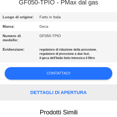
CONTROLLO
GF050-TPIO - PMax dal gas
DELLA
Luogo di origine:
Fatto in Italia
QUALITÀ
Marca:
Geca
CONTATTACI
Numero di
GF050-TPIO
modello:
Evidenziare:
,
regolatore di riduzione della pressione
NOTIZIE
,
regolatore di pressione a due fasi
il geca dell'Italia fatto intossica il filtro
CHIEDI UN
CONTATTACI!
PREVENTIVO
MAPPA
DETTAGLI DI APERTURA
DEL
SITO
Prodotti Simili