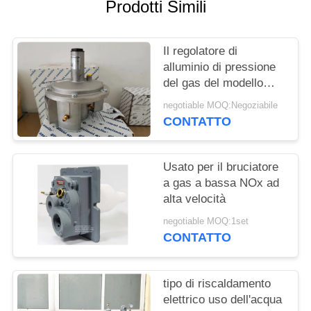
Prodotti Simili
INFORMATIVA
SULLA
Il regolatore di
alluminio di pressione
PRIVACY
del gas del modello
FGDR32/50 con
negotiable MOQ:Negoziabile
costruito in filtro Italia
CONTATTO
Giuliani Anello ha fatto
Usato per il bruciatore
a gas a bassa NOx ad
alta velocità
negotiable MOQ:1set
CONTATTO
tipo di riscaldamento
elettrico uso dell'acqua