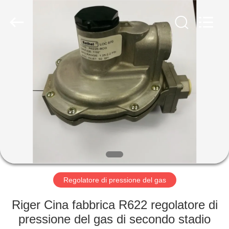
Suzhou
Ephood
Automation
Equipment
Co.,
Ltd..
All
Rights
CASA.
Reserved.
PRODOTTI
DI
NOI
VISITA
ALLA
Regolatore di pressione del gas
FABBRICA
Riger Cina fabbrica R622 regolatore di
pressione del gas di secondo stadio