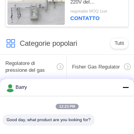
220V del
vaporizzatore del gas
negotiable MOQ:1set
di GPL al bruciatore a
CONTATTO
gas
Categorie popolari
Tutti
Regolatore di
Fisher Gas Regulator
pressione del gas
Barry
Moltiplicatore di
Valvola automatica di
pressione
DSC
differenziale
12:23 PM
Valvola a sfera
Good day, what product are you looking for?
valvola a saracinesca
dell'acciaio
dell'acqua
inossidabile