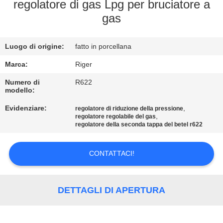
CONTROLLO
regolatore di gas Lpg per bruciatore a
gas
DELLA
QUALITÀ
Luogo di origine:
fatto in porcellana
CONTATTACI
Marca:
Riger
Numero di
R622
modello:
NOTIZIE
Evidenziare:
,
regolatore di riduzione della pressione
,
regolatore regolabile del gas
regolatore della seconda tappa del betel r622
CHIEDI UN
PREVENTIVO
CONTATTACI!
MAPPA
DETTAGLI DI APERTURA
DEL
SITO