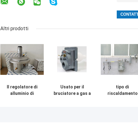
Altri prodotti
Il regolatore di
Usato per il
tipo di
alluminio di
bruciatore a gas a
riscaldamento
pressione del gas
bassa NOx ad alta
elettrico uso
del modello
velocità
dell'acqua 220
FGDR32/50 con
del
costruito in filtro
vaporizzatore d
Italia Giuliani
gas di GPL al
Anello ha fatto
bruciatore a ga