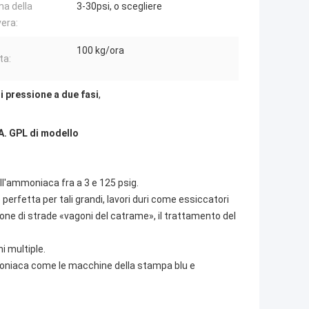
a della
3-30psi, o scegliere
era:
100 kg/ora
ta:
i pressione a due fasi
,
.A. GPL di modello
ell'ammoniaca fra a 3 e 125 psig.
perfetta per tali grandi, lavori duri come essiccatori
uzione di strade «vagoni del catrame», il trattamento del
i multiple.
mmoniaca come le macchine della stampa blu e