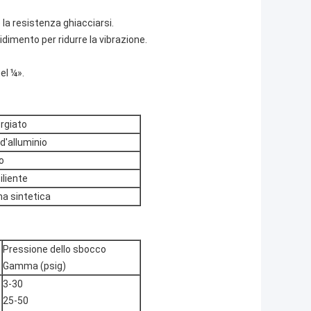
e la resistenza ghiacciarsi.
idimento per ridurre la vibrazione.
el ¼».
orgiato
d'alluminio
o
liente
a sintetica
Pressione dello sbocco
Gamma (psig)
3-30
25-50