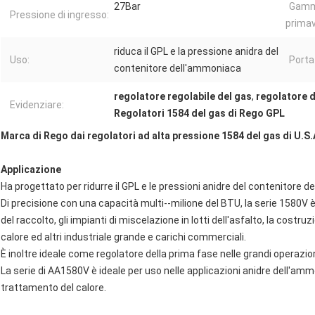
27Bar
Gamm
Pressione di ingresso:
primav
riduca il GPL e la pressione anidra del
Uso:
Porta
contenitore dell'ammoniaca
regolatore regolabile del gas
,
regolatore d
Evidenziare:
Regolatori 1584 del gas di Rego GPL
Marca di Rego dai regolatori ad alta pressione 1584 del gas di U.S
Applicazione
Ha progettato per ridurre il GPL e le pressioni anidre del contenitore d
Di precisione con una capacità multi--milione del BTU, la serie 1580V è 
del raccolto, gli impianti di miscelazione in lotti dell'asfalto, la costr
calore ed altri industriale grande e carichi commerciali.
È inoltre ideale come regolatore della prima fase nelle grandi operazion
La serie di AA1580V è ideale per uso nelle applicazioni anidre dell'a
trattamento del calore.