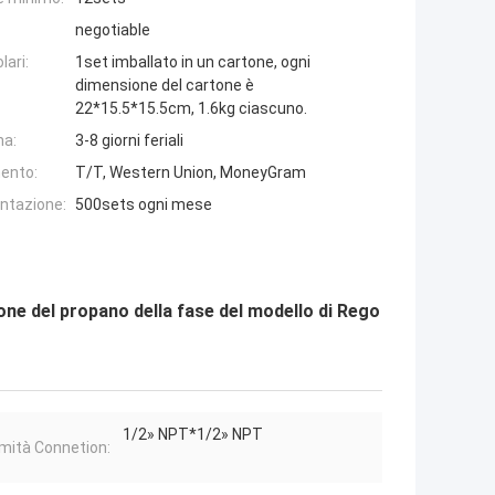
negotiable
lari:
1set imballato in un cartone, ogni
dimensione del cartone è
22*15.5*15.5cm, 1.6kg ciascuno.
na:
3-8 giorni feriali
ento:
T/T, Western Union, MoneyGram
entazione:
500sets ogni mese
one del propano della fase del modello di Rego
1/2» NPT*1/2» NPT
mità Connetion: