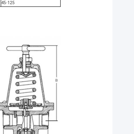
45-125