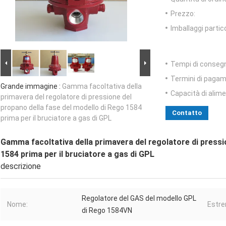
Prezzo:
Imballaggi partico
Tempi di conseg
Termini di pagam
Grande immagine :
Gamma facoltativa della
Capacità di alim
primavera del regolatore di pressione del
propano della fase del modello di Rego 1584
Contatto
prima per il bruciatore a gas di GPL
Gamma facoltativa della primavera del regolatore di pressi
1584 prima per il bruciatore a gas di GPL
descrizione
Regolatore del GAS del modello GPL
Nome:
Estre
di Rego 1584VN