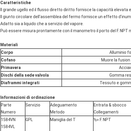
Caratteristiche
Il grande ugello ed il flusso diretto diritto fornisce la capacità elevata 
Il giunto circolare dell'assemblea del fermo fornisce un effetto d'inum
Adatto sia a liquido che a servizio del vapore.
Può essere misura prontamente con il manometro il porto del F. NPT n
Materiali
Corpo
Alluminio f
Cofano
Muore la fusion 
Primavera
Acciai
Dischi della sede valvola
Gomma resi
Diaframmi integrati
Tessuto e gomm
Informazioni di ordinazione
Parte
Servizio
Adeguamento
Entrata & sbocco
Numero
Metodo
Collegamenti
1584VN
GPL
Maniglia del T
½» F. NPT
1584VL