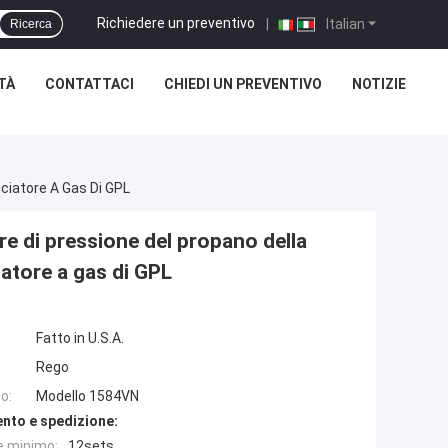
Richiedere un preventivo
|
Italian
Ricerca
TÀ
CONTATTACI
CHIEDI UN PREVENTIVO
NOTIZIE
uciatore A Gas Di GPL
re di pressione del propano della
iatore a gas di GPL
Fatto in U.S.A.
Rego
o:
Modello 1584VN
nto e spedizione:
e minimo:
12sets