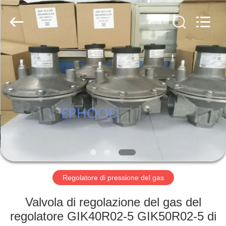
Suzhou
Ephood
Automation
Equipment
Co.,
Ltd..
All
Rights
CASA.
Reserved.
PRODOTTI
DI
NOI
VISITA
ALLA
Regolatore di pressione del gas
FABBRICA
Valvola di regolazione del gas del
regolatore GIK40R02-5 GIK50R02-5 di