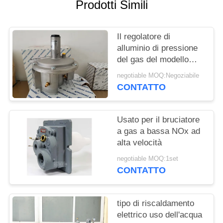
Prodotti Simili
INFORMATIVA
SULLA
Il regolatore di
alluminio di pressione
PRIVACY
del gas del modello
FGDR32/50 con
negotiable MOQ:Negoziabile
costruito in filtro Italia
CONTATTO
Giuliani Anello ha fatto
Usato per il bruciatore
a gas a bassa NOx ad
alta velocità
negotiable MOQ:1set
CONTATTO
tipo di riscaldamento
elettrico uso dell'acqua