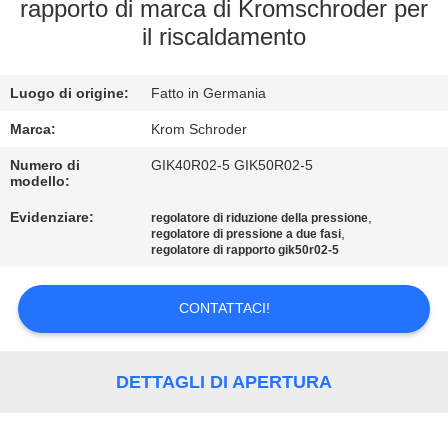
CONTROLLO
rapporto di marca di Kromschroder per
il riscaldamento
DELLA
QUALITÀ
Luogo di origine:
Fatto in Germania
CONTATTACI
Marca:
Krom Schroder
Numero di
GIK40R02-5 GIK50R02-5
modello:
NOTIZIE
Evidenziare:
,
regolatore di riduzione della pressione
,
regolatore di pressione a due fasi
regolatore di rapporto gik50r02-5
CHIEDI UN
PREVENTIVO
CONTATTACI!
MAPPA
DETTAGLI DI APERTURA
DEL
SITO