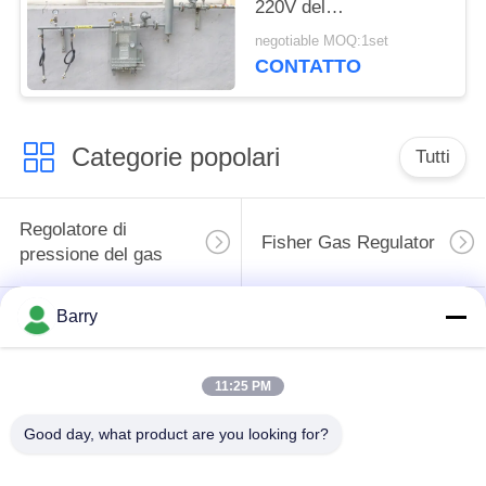
220V del
vaporizzatore del gas
negotiable MOQ:1set
di GPL al bruciatore a
CONTATTO
gas
Categorie popolari
Tutti
Regolatore di
Fisher Gas Regulator
pressione del gas
Barry
Moltiplicatore di
Valvola automatica di
pressione
DSC
differenziale
11:25 PM
Valvola a sfera
Good day, what product are you looking for?
valvola a saracinesca
dell'acciaio
dell'acqua
inossidabile