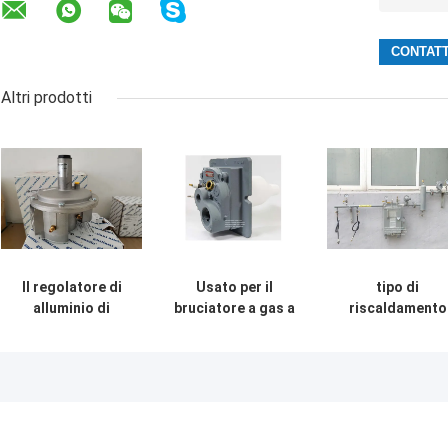
Altri prodotti
Il regolatore di
Usato per il
tipo di
alluminio di
bruciatore a gas a
riscaldamento
pressione del gas
bassa NOx ad alta
elettrico uso
del modello
velocità
dell'acqua 220
FGDR32/50 con
del
costruito in filtro
vaporizzatore d
Italia Giuliani
gas di GPL al
Anello ha fatto
bruciatore a ga