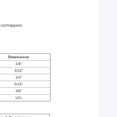
 di contrappeso
Dimensione
1/8"
3/16"
1/4"
5/16"
3/8"
1/2»