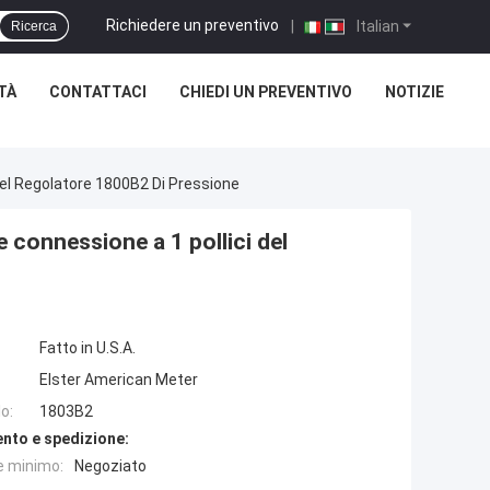
Richiedere un preventivo
|
Italian
Ricerca
TÀ
CONTATTACI
CHIEDI UN PREVENTIVO
NOTIZIE
 Del Regolatore 1800B2 Di Pressione
ne connessione a 1 pollici del
Fatto in U.S.A.
Elster American Meter
o:
1803B2
nto e spedizione:
e minimo:
Negoziato