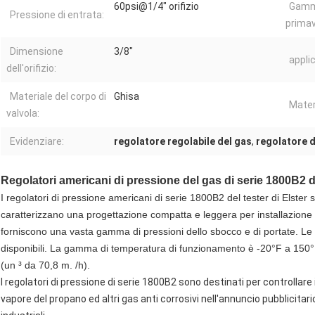
60psi@1/4" orifizio
Gamm
Pressione di entrata:
primav
Dimensione
3/8"
appli
dell'orifizio:
Materiale del corpo di
Ghisa
Materi
valvola:
Evidenziare:
regolatore regolabile del gas
,
regolatore d
Regolatori americani di pressione del gas di serie 1800B2 de
I regolatori di pressione americani di serie 1800B2 del tester di Elster 
caratterizzano una progettazione compatta e leggera per installazione vel
forniscono una vasta gamma di pressioni dello sbocco e di portate. Le 
disponibili. La gamma di temperatura di funzionamento è -20°F a 15
(un ³ da 70,8 m. /h).
I regolatori di pressione di serie 1800B2 sono destinati per controllare il 
vapore del propano ed altri gas anti corrosivi nell'annuncio pubblicitari