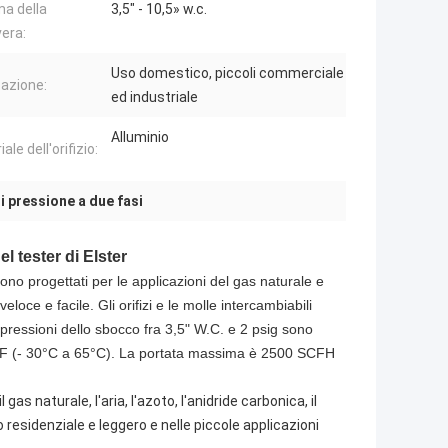
a della
3,5" - 10,5» w.c.
era:
Uso domestico, piccoli commerciale
cazione:
ed industriale
Alluminio
ale dell'orifizio:
i pressione a due fasi
l tester di Elster
sono progettati per le applicazioni del gas naturale e
oce e facile. Gli orifizi e le molle intercambiabili
pressioni dello sbocco fra 3,5" W.C. e 2 psig sono
0°F (- 30°C a 65°C). La portata massima è 2500 SCFH
gas naturale, l'aria, l'azoto, l'anidride carbonica, il
o residenziale e leggero e nelle piccole applicazioni