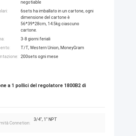
negotiable
lari:
6sets ha imballato in un cartone, ogni
dimensione del cartone è
56*39*28cm, 14.5kg ciascuno
cartone.
na:
3-8 giorni feriali
ento:
T/T, Western Union, MoneyGram
entazione:
200sets ogni mese
ne a 1 pollici del regolatore 1800B2 di
3/4", 1" NPT
mità Connetion: