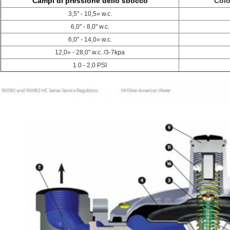
Campi di pressione dello sbocco
Colo
3,5" - 10,5» w.c.
6,0" - 8,0" w.c.
6,0" - 14,0» w.c.
12,0» - 28,0" w.c. /3-7kpa
1.0 - 2,0 PSI