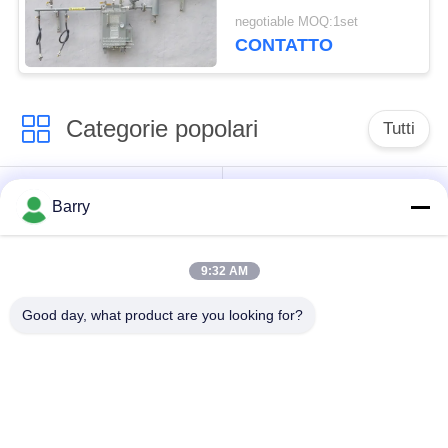
vaporizzatore del gas
negotiable MOQ:1set
di GPL al bruciatore a
CONTATTO
gas
Categorie popolari
Tutti
Regolatore di
Fisher Gas Regulator
Barry
pressione del gas
9:32 AM
Moltiplicatore di
Valvola automatica di
pressione
DSC
Good day, what product are you looking for?
differenziale
Valvola a sfera
valvola a saracinesca
dell'acciaio
dell'acqua
inossidabile