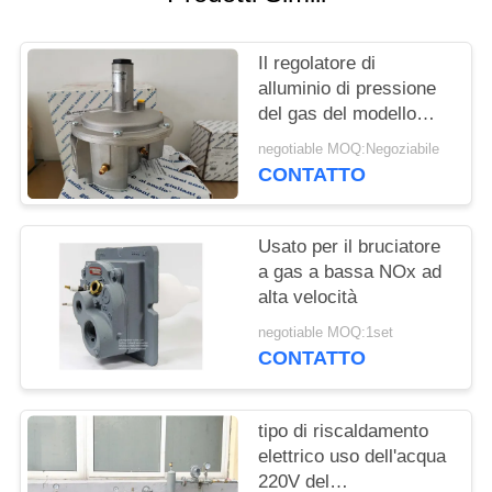
INFORMATIVA
Il regolatore di
SULLA
alluminio di pressione
PRIVACY
del gas del modello
FGDR32/50 con
negotiable MOQ:Negoziabile
costruito in filtro Italia
CONTATTO
Giuliani Anello ha fatto
Usato per il bruciatore
a gas a bassa NOx ad
alta velocità
negotiable MOQ:1set
CONTATTO
tipo di riscaldamento
elettrico uso dell'acqua
220V del