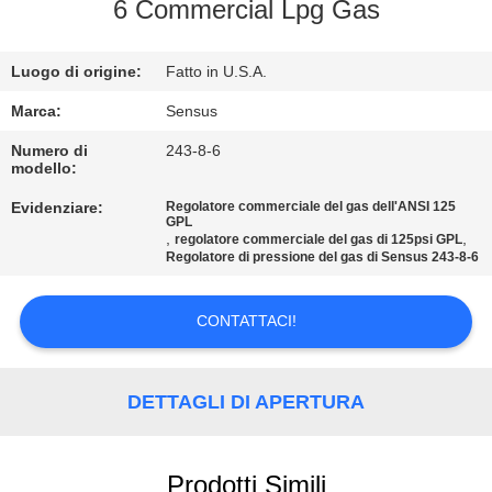
CONTROLLO
6 Commercial Lpg Gas
DELLA
Luogo di origine:
Fatto in U.S.A.
QUALITÀ
Marca:
Sensus
CONTATTACI
Numero di
243-8-6
modello:
Evidenziare:
Regolatore commerciale del gas dell'ANSI 125
NOTIZIE
GPL
,
,
regolatore commerciale del gas di 125psi GPL
Regolatore di pressione del gas di Sensus 243-8-6
CHIEDI UN
PREVENTIVO
CONTATTACI!
MAPPA
DETTAGLI DI APERTURA
DEL
SITO
Prodotti Simili