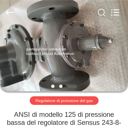
Suzhou
Ephood
Automation
Equipment
Co.,
Ltd..
All
Rights
CASA.
Reserved.
PRODOTTI
DI
NOI
VISITA
ALLA
Regolatore di pressione del gas
FABBRICA
ANSI di modello 125 di pressione
bassa del regolatore di Sensus 243-8-