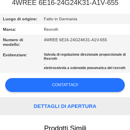
CONTROLLO
4WREE 6E16-24G24K31-A1V-655
DELLA
Luogo di origine:
Fatto in Germania
QUALITÀ
Marca:
Rexroth
CONTATTACI
Numero di
4WREE 6E16-24G24K31-A1V-655
modello:
Evidenziare:
Valvola di regolazione direzionale proporzionale di
NOTIZIE
Rexroth
,
elettrovalvola a solenoide pneumatica del rexroth
CHIEDI UN
PREVENTIVO
CONTATTACI!
MAPPA
DETTAGLI DI APERTURA
DEL
SITO
Prodotti Simili