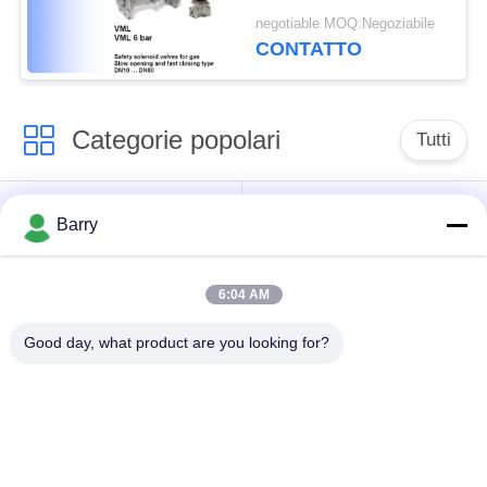
Elektrogas alla
negotiable MOQ:Negoziabile
dimensione DN80
CONTATTO
Categorie popolari
Tutti
Regolatore di
Fisher Gas Regulator
Barry
pressione del gas
6:04 AM
Moltiplicatore di
Valvola automatica di
pressione
DSC
Good day, what product are you looking for?
differenziale
Valvola a sfera
valvola a saracinesca
dell'acciaio
dell'acqua
inossidabile