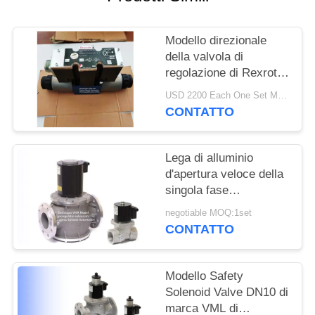
INFORMATIVA
Modello direzionale
SULLA
della valvola di
PRIVACY
regolazione di Rexroth
dell'elettrovalvola a
USD 2200 Each One Set MOQ:2sets
solenoide di Rexroth
CONTATTO
3DREP6C
Lega di alluminio
d'apertura veloce della
singola fase
dell'elettrovalvola a
negotiable MOQ:1set
solenoide di Rexroth di
CONTATTO
sicurezza del modello
di marca VMR di
Elektrogas
Modello Safety
Solenoid Valve DN10 di
marca VML di