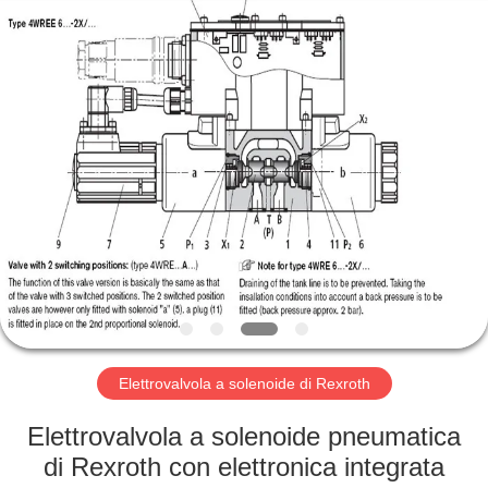
Suzhou
Ephood
Automation
Equipment
Co.,
Ltd..
All
Rights
CASA.
Reserved.
PRODOTTI
DI
NOI
VISITA
ALLA
Elettrovalvola a solenoide di Rexroth
FABBRICA
Elettrovalvola a solenoide pneumatica
di Rexroth con elettronica integrata