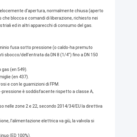
io velocemente d'apertura, normalmente chiusa (aperto
s che blocca e comandi di liberazione, richiesto nei
striali ed in altri apparecchi di consumo del gas.
lluminio fusa sotto pressione (o caldo-ha premuto
ti sbocco/dell'entrata da DN 8 (1/4") fino a DN 150
 gas (en 549).
miglie (en 437).
osi e con le guarnizioni di FPM.
tro-pressione è soddisfacente rispetto a classe A,
so nelle zone 2 e 22, secondo 2014/34/EU la direttiva
ne, l'alimentazione elettrica va giù, la valvola si
tinuo (ED 100%).