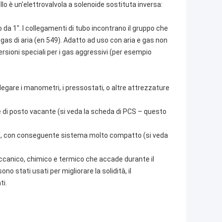
lo è un'elettrovalvola a solenoide sostituta inversa:
o da 1". I collegamenti di tubo incontrano il gruppo che
gas di aria (en 549). Adatto ad uso con aria e gas non
ersioni speciali per i gas aggressivi (per esempio
legare i manometri, i pressostati, o altre attrezzature
 di posto vacante (si veda la scheda di PCS – questo
MM, con conseguente sistema molto compatto (si veda
ccanico, chimico e termico che accade durante il
no stati usati per migliorare la solidità, il
ti.