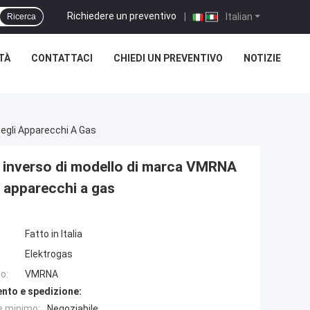
Richiedere un preventivo
|
Italian
Ricerca
TÀ
CONTATTACI
CHIEDI UN PREVENTIVO
NOTIZIE
Degli Apparecchi A Gas
di inverso di modello di marca VMRNA
i apparecchi a gas
Fatto in Italia
Elektrogas
o:
VMRNA
nto e spedizione:
e minimo:
Negoziabile