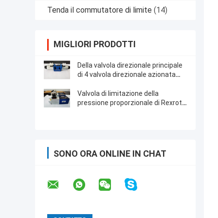
Tenda il commutatore di limite
(14)
MIGLIORI PRODOTTI
Della valvola direzionale principale
di 4 valvola direzionale azionata
diretta della bobina di Rexroth porti
con l'attuazione del solenoide
Valvola di limitazione della
pressione proporzionale di Rexroth
Solenoid Valve del modello
originale di DBETX
SONO ORA ONLINE IN CHAT