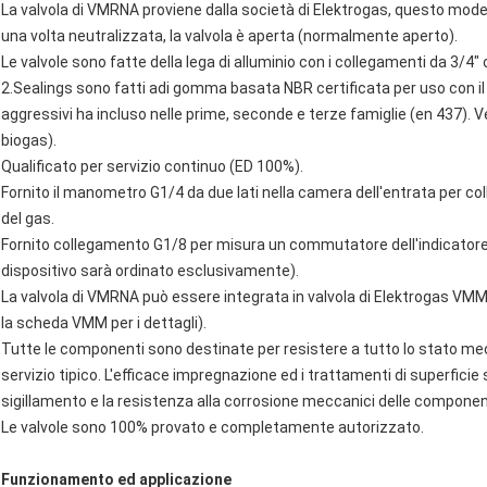
La valvola di VMRNA proviene dalla società di Elektrogas, questo model
una volta neutralizzata, la valvola è aperta (normalmente aperto).
Le valvole sono fatte della lega di alluminio con i collegamenti da 3/4" 
2.Sealings sono fatti adi gomma basata NBR certificata per uso con il 
aggressivi ha incluso nelle prime, seconde e terze famiglie (en 437). V
biogas).
Qualificato per servizio continuo (ED 100%).
Fornito il manometro G1/4 da due lati nella camera dell'entrata per col
del gas.
Fornito collegamento G1/8 per misura un commutatore dell'indicatore
dispositivo sarà ordinato esclusivamente).
La valvola di VMRNA può essere integrata in valvola di Elektrogas V
la scheda VMM per i dettagli).
Tutte le componenti sono destinate per resistere a tutto lo stato me
servizio tipico. L'efficace impregnazione ed i trattamenti di superficie so
sigillamento e la resistenza alla corrosione meccanici delle componen
Le valvole sono 100% provato e completamente autorizzato.
Funzionamento ed applicazione