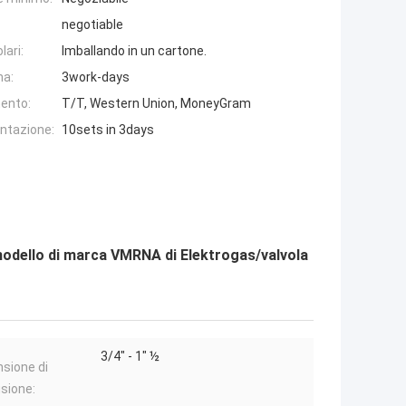
negotiable
lari:
Imballando in un cartone.
na:
3work-days
ento:
T/T, Western Union, MoneyGram
entazione:
10sets in 3days
i modello di marca VMRNA di Elektrogas/valvola
3/4" - 1" ½
sione di
sione: