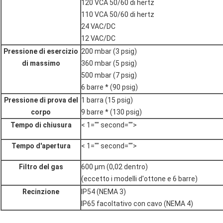
120 VCA 50/60 di hertz
110 VCA 50/60 di hertz
24 VAC/DC
12 VAC/DC
Pressione di esercizio
200 mbar (3 psig)
di massimo
360 mbar (5 psig)
500 mbar (7 psig)
6 barre * (90 psig)
Pressione di prova del
1 barra (15 psig)
corpo
9 barre * (130 psig)
Tempo di chiusura
< 1="" second="">
Tempo d'apertura
< 1="" second="">
Filtro del gas
600 μm (0,02 dentro)
(eccetto i modelli d'ottone e 6 barre)
Recinzione
IP54 (NEMA 3)
IP65 facoltativo con cavo (NEMA 4)