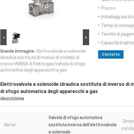
Prezzo:
Imballaggi partico
Tempi di conseg
Termini di pagam
Capacità di alim
Grande immagine :
Elettrovalvola a solenoide
Contatto
idraulica sostituta di inverso di modello di
marca VMRNA di Elektrogas/valvola di sfogo
automatica degli apparecchi a gas
Elettrovalvola a solenoide idraulica sostituta di inverso d
di sfogo automatica degli apparecchi a gas
descrizione
Valvola di sfogo automatica
Dimen
Nome:
sostituta inversa dell'elettrovalvola
conclu
a solenoide