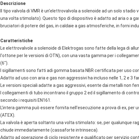
Descrizione
Il tipo valvola di VMR è un'elettrovalvola a solenoide ad un solo stad
una volta stimolato). Questo tipo di dispositivo è adatto ad aria o a ga
bruciatori di potere del gas, in caldaie a gas atmosferiche, in forni indu
Caratteristiche
Le elettrovalvole a solenoide di Elektrogas sono fatte della lega di a
l'ottone per le versioni di OTN), con una vasta gamma per i collegamen
(6").
I sigillamenti sono fatti adi gomma basata NBR certificata per uso con
Adatto ad uso con aria e gas non aggressivi ha incluso nelle 1, 2 e 3 fa
Le versioni speciali adatte a gas aggressivi, esente dai metalli non ferr
I collegamenti di tubo incontrano il gruppo 2 ed il sigillamento di con
secondo i requisiti EN161.
L'intera gamma può essere fornita nell'esecuzione a prova di ex, per u
(ATEX).
La valvola è aperta soltanto una volta stimolato: se, per qualunque ragio
chiude immediatamente (cassaforte intrinseca).
Adatto ad operazione di ciclo resistente e qualificato per servizio con