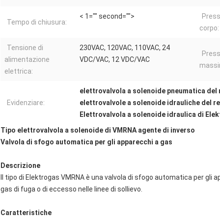
< 1="" second="">
Press
Tempo di chiusura:
corpo:
Tensione di
230VAC, 120VAC, 110VAC, 24
Press
alimentazione
VDC/VAC, 12 VDC/VAC
massi
elettrica:
elettrovalvola a solenoide pneumatica del 
Evidenziare:
elettrovalvole a solenoide idrauliche del r
Elettrovalvola a solenoide idraulica di Ele
Tipo elettrovalvola a solenoide di VMRNA agente di inverso
Valvola di sfogo automatica per gli apparecchi a gas
Descrizione
Il tipo di Elektrogas VMRNA è una valvola di sfogo automatica per gli a
gas di fuga o di eccesso nelle linee di sollievo.
Caratteristiche