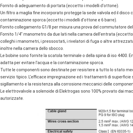
Fornito di adeguamento di portata (eccetto i modelli d'ottone).
Un filtro a maglia fine incorporato protegge la sede valvola ed il disc
contaminazione sporca (eccetto i modelli d'ottone e 6 barre).
Fornito collegamento G1/8 per misura una prova del commutatore della 
Fornito 1/4" manometro da due lati nella camera dell'entrata (eccetto i
colleghi i manometri, i pressostati, i rivelatori di fuga o altre attrezzatur
inoltre nella camera dello sbocco.
Le bobine sono fornite la scatola terminale o della spina di iso 4400. E
adatta per evitare l'acqua e la contaminazione sporca.
Tutte le componenti sono destinate per resistere a tutto lo stato me
servizio tipico. L'efficace impregnazione ed i trattamenti di superficie so
sigillamento e la resistenza alla corrosione meccanici delle componen
Le elettrovalvole a solenoide di Elektrogas sono 100% provato dai ma
autorizzate.