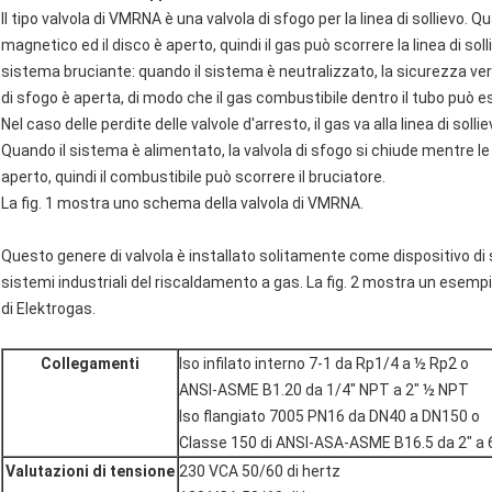
Il tipo valvola di VMRNA è una valvola di sfogo per la linea di sollievo. 
magnetico ed il disco è aperto, quindi il gas può scorrere la linea di so
sistema bruciante: quando il sistema è neutralizzato, la sicurezza verso
di sfogo è aperta, di modo che il gas combustibile dentro il tubo può e
Nel caso delle perdite delle valvole d'arresto, il gas va alla linea di solli
Quando il sistema è alimentato, la valvola di sfogo si chiude mentre le 
aperto, quindi il combustibile può scorrere il bruciatore.
La fig. 1 mostra uno schema della valvola di VMRNA.
Questo genere di valvola è installato solitamente come dispositivo di si
sistemi industriali del riscaldamento a gas. La fig. 2 mostra un esempi
di Elektrogas.
Collegamenti
Iso infilato interno 7-1 da Rp1/4 a ½ Rp2 o
ANSI-ASME B1.20 da 1/4" NPT a 2" ½ NPT
Iso flangiato 7005 PN16 da DN40 a DN150 o
Classe 150 di ANSI-ASA-ASME B16.5 da 2" a 
Valutazioni di tensione
230 VCA 50/60 di hertz