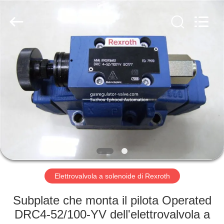
Suzhou
Ephood
Automation
Equipment
Co.,
Ltd..
All
Rights
CASA.
Reserved.
PRODOTTI
DI
NOI
VISITA
ALLA
Elettrovalvola a solenoide di Rexroth
FABBRICA
Subplate che monta il pilota Operated
DRC4-52/100-YV dell'elettrovalvola a