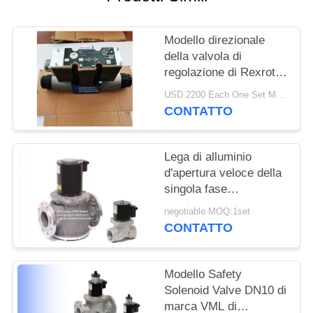
INFORMATIVA
Modello direzionale
SULLA
della valvola di
PRIVACY
regolazione di Rexroth
dell'elettrovalvola a
USD 2200 Each One Set MOQ:2sets
solenoide di Rexroth
CONTATTO
3DREP6C
Lega di alluminio
d'apertura veloce della
singola fase
dell'elettrovalvola a
negotiable MOQ:1set
solenoide di Rexroth di
CONTATTO
sicurezza del modello
di marca VMR di
Elektrogas
Modello Safety
Solenoid Valve DN10 di
marca VML di