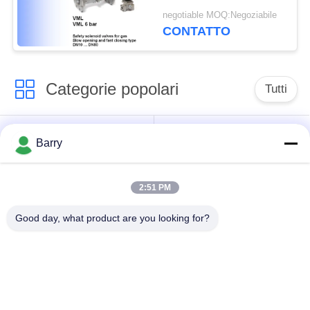
Elektrogas alla
negotiable MOQ:Negoziabile
dimensione DN80
CONTATTO
Categorie popolari
Tutti
Regolatore di
Fisher Gas Regulator
Barry
pressione del gas
2:51 PM
Moltiplicatore di
Valvola automatica di
pressione
DSC
Good day, what product are you looking for?
differenziale
Valvola a sfera
valvola a saracinesca
dell'acciaio
dell'acqua
inossidabile