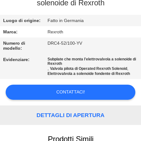
CONTROLLO
solenoide di Rexroth
DELLA
Luogo di origine:
Fatto in Germania
QUALITÀ
Marca:
Rexroth
CONTATTACI
Numero di
DRC4-52/100-YV
modello:
Evidenziare:
Subplate che monta l'elettrovalvola a solenoide di
NOTIZIE
Rexroth
,
,
Valvola pilota di Operated Rexroth Solenoid
Elettrovalvola a solenoide fondente di Rexroth
CHIEDI UN
PREVENTIVO
CONTATTACI!
MAPPA
DETTAGLI DI APERTURA
DEL
SITO
Prodotti Simili